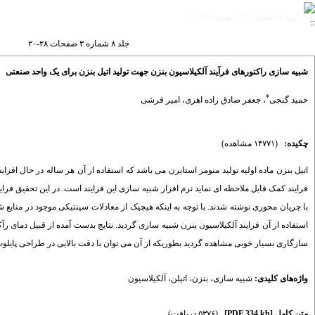
دوره ۸، شماره ۳ - ( بهمن ۱۳۸۲ )
جلد ۸ شماره ۳ صفحات ۲۸-۲۰
شبیه سازی راکتورهای فرآیند آلکیلاسیون بنزن جهت تولید اتیل بنزن برای یک واحد صنعتی
*
حمید گنجی
،
جعفر صادق زاده اهری
،
امیر فرشی
چکیده:
(۱۴۷۷۱ مشاهده)
اتیل بنزن ماده اولیه تولید منومر استایرن می باشد که استفاده از آن هر ساله در حال افزای
فرایند کمک قابل ملاحظه ای نماید نرم افزار شبیه سازی این فرایند است. در این تحقیق فرا
با جریان محوری نوشته شدند. با توجه به اینکه هیچیک از معادلات سینتیکی موجود در منابع ش
استفاده از آن فرایند آلکیلاسیون بنزن شبیه سازی گردید. نتایج بدست آمده از قبیل دمای
سازگاری بسیار خوبی مشاهده گردید بطوریکه از آن می توان با دقت بالایی در طراحی پایلوت 
واژه‌های کلیدی:
شبیه سازی
،
بنزن
،
اتیلن
،
آلکیلاسیون
متن کامل
[PDF 334 kb]
(۵۳۷۶ دریافت)