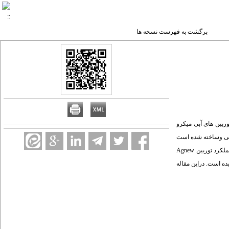
برگشت به فهرست نسخه ها
وربین های آبی میکرو
 بار دراسکاتلند طراحی وساخته شده است
.چون هزاران سایت طبیعی مناسب برای توربین های میکرو درایران وجود دارد یک پروژه مشترک بین سازمان پژوهشهای علمی وصنعتی ایران ودانشگاه گلاسکو انجام گرفته است تاعملکرد توربین Agnew
می دهد که دربهترین حالت 23% افزایش راندمان مشاهده گردیده است. دراین مقاله