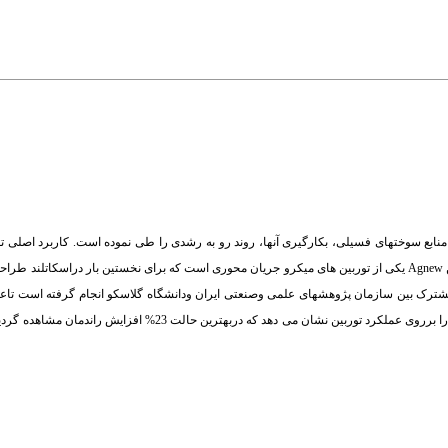
منابع سوختهای فسیلی، بکارگیری آنها، روند رو به رشدی را طی نموده است. کاربرد اصلی ت
عمدتاً به مناطق روستایی اختصاص داشته که درآنها پتانسیلهای آبی محدود وجود دارد. توربین Agnew یکی از توربین های میکرو جریان محوری است که برای نخستین
بهبود یافته وبرای کاربرد درسایتهای مختلف ایران آماده گردد. نتایج تست، اصلاحات اساسی را برروی عملکرد توربین نشان 