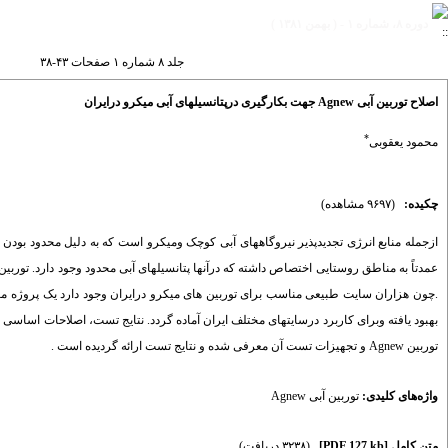
دوره ۸، شماره ۱ - ( بهمن ۱۳۸۱ )
جلد ۸ شماره ۱ صفحات ۴۳-۳۸
اصلاح توربین آبی Agnew جهت بکارگیری درپتانسیلهای آبی میکرو درایران
*
محمود یعقوبی
چکیده:
(۹۶۹۷ مشاهده)
ازجمله منابع انرژی تجدیدپذیر نیروگاههای آبی کوچک ومیکرو است که به دلیل محدود بودن 
توربین Agnew و تجهیزات تست آن معرفی شده و نتایج تست ارائه گردیده است .
واژه‌های کلیدی:
توربین آبی Agnew
متن کامل
[PDF 127 kb]
(۳۲۳۸ دریافت)