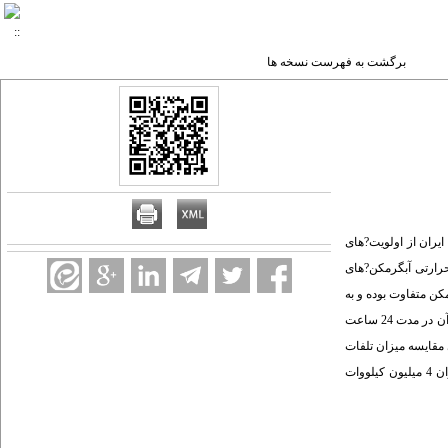
برگشت به فهرست نسخه ها
ادی، اجتماعی جمهوری اسلامی ایران از اولویت?های
رارتی آبگرمکن?های
رمکن متفاوت بوده و به
روش تجربی اندازه?گیری می?شود. روش تعیین رتبه آبگرمکن برقی در برچسب مصرف انرژی ابتدا با ظرفیت واقعی آبگرمکن برقی محاسبه یا اندازه?گیری شده و میزان اتلاف حرارتی آن در مدت 24 ساعت
مقایسه میزان تلفات
حرارتی برای این وسیله مطابقت با استاندارد بین?المللی استرالیا صورت گرفته است. نتایج حاصله نشان می?دهد ارتقاء یک رتبه در برچسب انرژی وضعیت انرژی محصول را به میزان 4 میلیون کیلووات