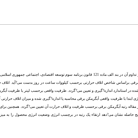
استاندارد و معیار مصرف انرژی در تجهیزات انرژی?بر، براساس قانون برنامه دوم توسعه و تداوم آن در بند الف ماده 121 قانون برنامه سوم توسعه اقتص
 برقی براساس شاخص اتلاف حرارتی برحسب کیلووات ساعت در روز بدست می?آید. اتلاف ح
رایط تعریف شده در استاندارد اندازه?گیری و تعیین می?گردد. ظرفیت واقعی برحسب لیتر با ظرفیت آبگ
ر مقاله رتبه آبگرمکن برقی برحسب ظرفیت و اتلاف حرارت آن تعیین می?گردد. همچنین برای 