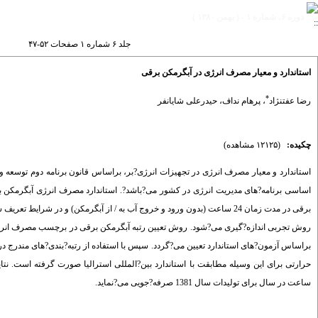
دوره ۶، شماره ۱ - ( بهمن ۱۳۸۰ )
جلد ۶ شماره ۱ صفحات ۵۲-۴۷
استاندارد و معیار مصرف انرژی در آبگرمکن برقی
*
رضا عفت‎نژاد
،
پرهام نداف
،
حیدرعلی شایان‎فر
چکیده:
(۱۲۱۲۵ مشاهده)
اساسی برنامه?های مدیریت انرژی در کشور می?باشد?. استاندارد مصرف انرژی آبگرمکن
برقی در مدت زمان 24 ساعت (بدون ورود و خروج آب به / از آبگرمکن) و در ش
براساس آزمون?های استاندارد تعیین می?گردد. سپس با استفاده از رتبه?بندی?های مندرج د
ساعت در سال برای تولیدات سال 1381 صرفه?جویی می?نماید.