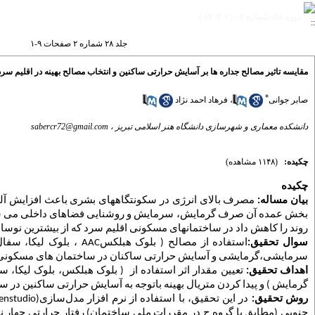
دوره ۲۸، شماره ۲ - ( ۶-۱۴۰۴ )
جلد ۲۸ شماره ۲ صفحات ۹-۱
مقایسه تاثیر مصالح جداره ها بر آسایش حرارتی ساکنین و انتخاب مصالح بهینه در اقلیم سر
*
صابر جوانی
،
فرهاد احمد نژاد
دانشکده معماری و شهرسازی دانشگاه هنر اسلامی تبریز ،
sabercr72@gmail.com
چکیده:
(۱۱۴۸ مشاهده)
چکیده
بیان مساله:
مصرف بالای انرژی در سکونتگاههای بشری باعث افزایش آلودگیهای محیط شده است بیش
بخش عمده آن صرف گرمایش، سرمایش و روشنایی فضاهای داخلی می
ش
روند را کاهش داد در ساختمانهای مسکونی اقلیم سرد که از بیشترین نوسان
سوال تحقیق:
استفاده از مصالح ( بلوک هبلکس
AAC
، بلوک لیکا، سفال
سرمایشی،گرمایشی و آسایش حرارتی ساکنان در ساختمان های مسکونی 
اهداف تحقیق:
تعیین مقدار اثر استفاده از ( بلوک هبلکس، بلوک لیکا، س
گرمایش ) و پیدا کردن متریال بهینه باتوجه به آسایش حرارتی ساکنین د
روش تحقیق:
در این تحقیق، با استفاده از نرم افزار مدل‌سازی
nstudio)
جنوبی (مطابق با گروه ج در مقررات ملی ساختمان) رفتار حرارتی چهار 