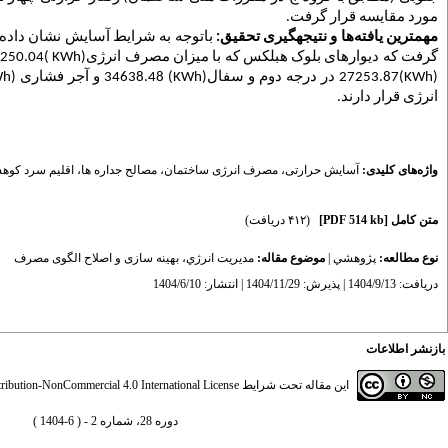
مورد مقایسه قرار گرفت
.
مهم­ترین یافته
ها و نتیجه­گیری تحقیق:
باتوجه به شرایط آسایش نشان داد
گرفت که دیوارهای بلوک هبلکس که با میزان مصرف انرژی
KWh)
)24250.04
KWh)
)27253.87
در درجه دوم و سفال
(KWh)
34638.48 و آجر
فشاری
h)
انرژی قرار دارند
.
واژه‌های کلیدی:
آسایش حرارتی
،
مصرف انرژی ساختمان
،
مصالح جداره ها
،
اقلیم سرد کوه
متن کامل
[PDF 514 kb]
(۴۱۲ دریافت)
نوع مطالعه:
پژوهشي
|
موضوع مقاله:
مديريت انرژي، بهینه سازی و اصلاح الگوی مصرف
دریافت: 1404/9/13 | پذیرش: 1404/11/29 | انتشار: 1404/6/10
بازنشر اطلاعات
این مقاله تحت شرایط
ibution-NonCommercial 4.0 International License
دوره 28، شماره 2 - ( 6-1404 )