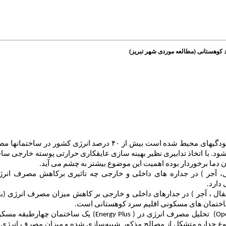
د کوهستانی (مطالعه موردی شهر تبریز)
 از ۴۰ درصد انرژی کشور در ساختمانها مصرف می
ود
.
با اتخاذ تدابیری نظیر بهینه سازی عایقکاری حرارتی پوسته خارجی ساخ
 دما برخوردار بوده اهمیت این موضوع بیشتر به چشم می آید.
،
آجر )
در جداره های داخلی و خارجی چه تاثیری برکاهش مصرف انر
دارد
.
فال ، آجر
) در جدارهای داخلی و خارجی بر کاهش میزان مصرف انرژی (با
ر ساختمان های مسکونی اقلیم سرد کوهستانی است.
(Ope
تحلیل مصرف انرژی در
)
(Energy Plus
یک ساختمان چهارطبقه مسکون
نوع جداره متشکل از مصالح مذکور شبیه‌سازی شده و
میزان مصرف انرژی هر