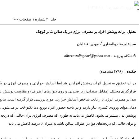
دوره ۲۰، شماره ۱ - ( ۱-۱۳۹۶ )
جلد ۲۰ شماره ۱ صفحات ۰-۰
تحلیل اثرات پوشش افراد بر مصرف انرژی در یک سالن تئاتر کوچک
*
سیدعلیرضا ذوالفقاری
،
مهدی افضلیان
دانشگاه بیرجند ،
alireza.zolfaghari@yahoo.com
چکیده:
(۴۷۹۶ مشاهده)
در این تحقیق به تحلیل اثرات پوشش افراد بر شرایط آسایش حرارتی و مصرف انرژی در یک
بدن بر مصرف انرژی با رعایت شاخص آسایش حرارتی مورد بررسی قرار گرفته است. نتایج 
دمای هوای ورودی کمتری نیاز داریم و در ناحیه حضور افراد توزیع دما یکنواخت تر می‌شود
و برای حالتی که دریچه‌های هوا در اطراف سالن باشد به میزان 6 درصد کاهش می-یابد