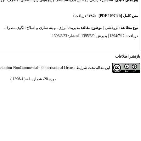
واژه‌های کلیدی:
آسایش حرارتی
،
پوشش بدن
،
سیستم توزیع هوای زیر سطحی
،
مصرف انرژ
متن کامل
[PDF 1097 kb]
(۱۴۸۵ دریافت)
نوع مطالعه:
پژوهشي
|
موضوع مقاله:
مديريت انرژي، بهینه سازی و اصلاح الگوی مصرف
دریافت: 1394/7/12 | پذیرش: 1395/8/9 | انتشار: 1396/8/23
بازنشر اطلاعات
این مقاله تحت شرایط
ibution-NonCommercial 4.0 International License
دوره 20، شماره 1 - ( 1-1396 )