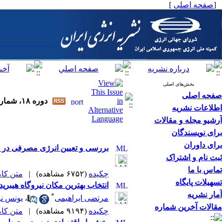
[
صفحه اصلی
]
بخش‌های اصلی
صفحه اصلی
دوره ۱۸، شماره ۱ - ( ۱-۱۳۹۴ )
اطلاعات نشریه
آرشیو مجله و مقالات
برای نویسندگان
برای داوران
بررسی و تعیین انرژی مصرفی در د
ثبت نام و اشتراک
تماس با ما
چکیده
(۶۷۵۲ مشاهده)
|
متن کامل 
تسهیلات پایگاه
انتخاب بهترین مکان نیروگاه هیبرید تلمبه ذخیره-بادی با ا
آمار نشریه
*
مرتضی ابراهیمی
،
یونس نو
مقالات آخرین شماره
چکیده
(۹۱۹۴ مشاهده)
|
متن کامل 