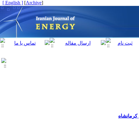
[ English ]
]
Archive
[