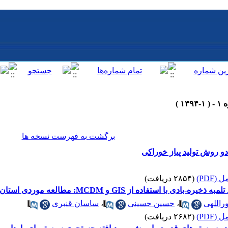
برگشت به فهرست نسخه ها
و روش تولید پیاز خوراکی
(PDF)
(۲۸۵۴ دریافت)
ستفاده از GIS و MCDM: مطالعه موردی استان کرمانشاه
راللهی
،
حسین حسینی
،
ساسان قنبری
(PDF)
(۲۶۸۲ دریافت)