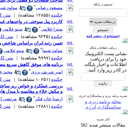
ساخت صفحات دو قطبی برای استفاده
جستجو در پایگاه
*
مسعود رضایی
،
مولود شیو
چکیده
(۱۲۸۵۵ مشاهده)
|
متن کامل
کاربرد پیل سوختی در واحدهای غیر
*
میترا غلامی
،
مینو غلامی
جستجوی پیشرفته
چکیده
(۹۲۳۵ مشاهده)
|
متن کامل 
تعیین رتبه ایران براساس شاخص ه
دریافت اطلاعات پایگاه
*
مولود شیوا
،
مینو غلامی
نشانی پست الکترونیک
چکیده
(۹۹۹۷ مشاهده)
|
متن کامل 
خود را برای دریافت
اطلاعات و اخبار پایگاه،
برنامه های موفق کاهش سریع مصر
در کادر زیر وارد کنید.
*
امیر شریف یزدی
،
مجید خ
چکیده
(۱۰۶۵۱ مشاهده)
|
متن کامل
و مکش خلاء و مقایسه با مبدل های
نشریه برنامه ریزی و سیاستگذاری انرژی
*
ارسیا خان فکر
،
مرتضی ام
مجله برنامه ریزی و
چکیده
(۱۲۸۸۱ مشاهده)
|
متن کامل
سیاستگذاری انرژی
آمار نشریه
مقالات منتشر شده:
582