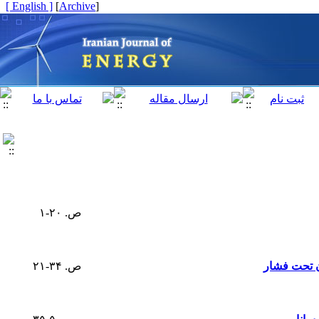
[ English ]
]
Archive
[
ص. ۲۰-۱
ن تحت فشار
ص. ۳۴-۲۱