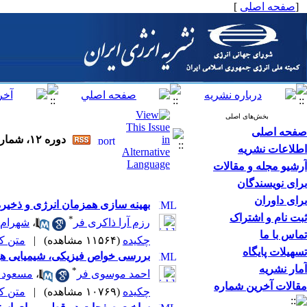
[
صفحه اصلی
]
بخش‌های اصلی
صفحه اصلی
دوره ۱۲، شماره ۱ - ( بهار ۱۳۸۸ )
اطلاعات نشریه
آرشیو مجله و مقالات
برای نویسندگان
برای داوران
بهینه سازی همزمان انرژی و ذخیره
ثبت نام و اشتراک
*
رزم آرا ذاکری فر
،
شهرام 
تماس با ما
چکیده
(۱۱۵۶۴ مشاهده)
|
متن کامل
تسهیلات پایگاه
بررسی خواص فیزیکی، شیمیایی هیدر
آمار نشریه
*
احمد موسوی فر
،
مسعود 
مقالات آخرین شماره
چکیده
(۱۰۷۶۹ مشاهده)
|
متن کامل