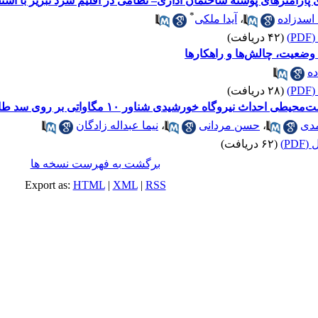
 پارامترهای پوسته ساختمان اداری– نظامی در اقلیم سرد تبریز با استفا
*
اسدزاده
،
آیدا ملکی
)
(۴۲ دریافت)
وضعیت، چالش‌ها و راهکارها
ده
)
(۲۸ دریافت)
اث نیروگاه خورشیدی شناور ۱۰ مگاواتی بر روی سد طالقان
مدی
،
حسن مردانی
،
نیما عبداله زادگان
PD)
(۶۲ دریافت)
برگشت به فهرست نسخه ها
Export as:
HTML
|
XML
|
RSS