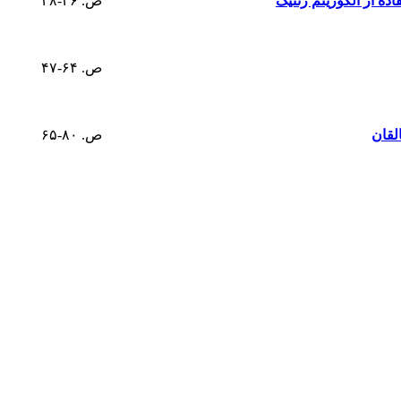
ده از الگوریتم ژنتیک
ص. ۴۶-۲۸
ص. ۶۴-۴۷
ص. ۸۰-۶۵