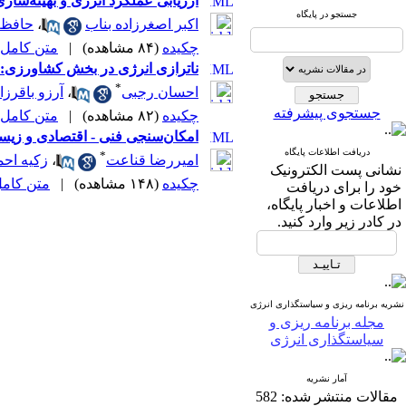
ارزیابی عملکرد انرژی و بهینه‌سازی
جستجو در پایگاه
اکبر اصغرزاده بناب
،
حافظ 
چکیده
(۸۴ مشاهده)
|
متن کامل (PDF
ناترازی انرژی در بخش کشاورزی: 
*
احسان رجبی
،
آرزو باقرزا
جستجوی پیشرفته
چکیده
(۸۲ مشاهده)
|
متن کامل (PDF
امکان‌سنجی فنی - اقتصادی و زیست‌محیطی احد
دریافت اطلاعات پایگاه
*
امیررضا قناعت
،
زکیه اح
نشانی پست الکترونیک
چکیده
(۱۴۸ مشاهده)
|
متن کامل (F
خود را برای دریافت
اطلاعات و اخبار پایگاه،
در کادر زیر وارد کنید.
نشریه برنامه ریزی و سیاستگذاری انرژی
مجله برنامه ریزی و
سیاستگذاری انرژی
آمار نشریه
مقالات منتشر شده:
582