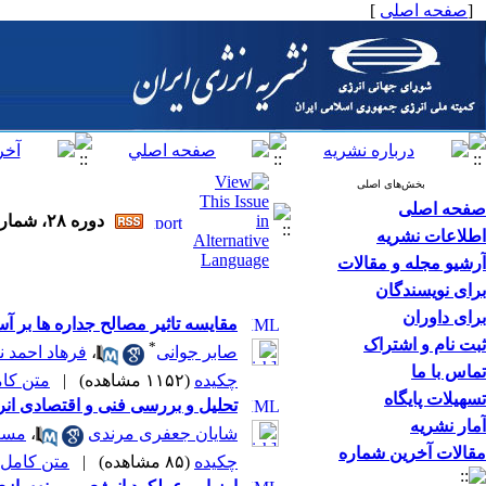
[
صفحه اصلی
]
بخش‌های اصلی
صفحه اصلی
دوره ۲۸، شماره ۲ - ( ۶-۱۴۰۴ )
اطلاعات نشریه
آرشیو مجله و مقالات
برای نویسندگان
برای داوران
مقایسه تاثیر مصالح جداره ها بر 
ثبت نام و اشتراک
*
صابر جوانی
،
فرهاد احمد ن
تماس با ما
چکیده
(۱۱۵۲ مشاهده)
|
متن کامل 
تسهیلات پایگاه
تحلیل و بررسی فنی و اقتصادی ان
آمار نشریه
شایان جعفری مرندی
،
مسعو
مقالات آخرین شماره
چکیده
(۸۵ مشاهده)
|
متن کامل (PDF