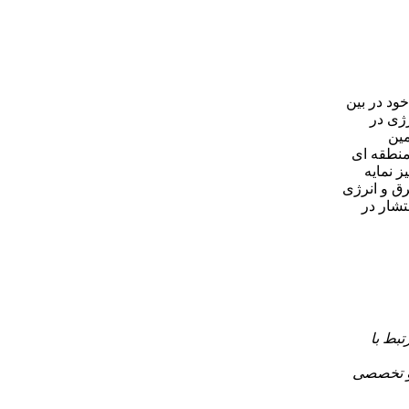
ISSN=۱۰۲۸-۳۷۰۶, eISSN= )با حضور ۲۰ ساله خود در بین
ژی در
ششمین
کز منطقه ای
ز نمایه
رق و انرژی
تشار در
بط با
 و تخصصی