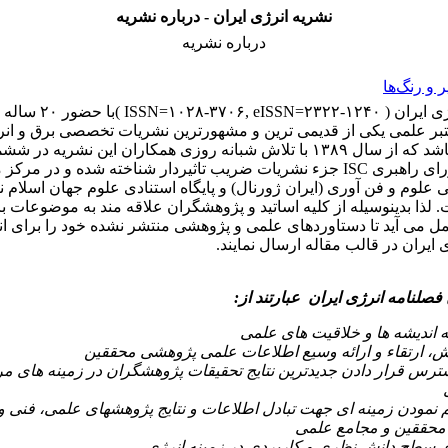
نشریه انرژی ایران - درباره نشریه
درباره نشریه
و رنگ‌ها
نشریه انرژی ایران ( ۲۳۲۲-۱۲۴۰
بر علمی یکی از قدیمی ترین و مشهورترین نشریات تخصصی برق و انر
کشور می باشد که از سال ۱۳۸۹ با تلاش شبانه روزی همکاران این نشریه در 
نشست شورای راهبری ISC جزء نشریات ضریب تاثیردار شناخته شده و در مر
 علوم و فن آوری (ایران ژورنال) و پایگاه استنادی علوم جهان اسلام نی
 لذا بدینوسیله از کلیه اساتید و پژوهشگران علاقه مند به موضوعات ب
 می آید تا دستاوردهای علمی و پژوهشی منتشر نشده خود را برای ان
 ایران در قالب مقاله ارسال نمایند.
فصلنامه انرژی ایران عبارتند از:
 اندیشه ها و خلاقیت های علمی
، ارتقاء و ارائه وسیع اطلاعات علمی پژوهشی محققین
ترس قرار دادن جدیدترین نتایج تحقیقات پژوهشگران در زمینه های مرت
 نمودن زمینه ای جهت تبادل اطلاعات و نتایج پژوهشهای علمی، فنی
محققین و مجامع علمی
ی سطح دانش نظری و کاربردی در زمینه انرژی