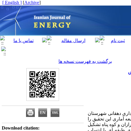
[ English ]
]
Archive
[
برگشت به فهرست نسخه ها
ش
رداری دهقانی شهرستان
ه آماری این تحقیق را
زان و کوه پناه تشکیل
Download citation:
 از طریق روش نمونه گیری طبقه ای با انتساب