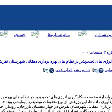
انرژی های تجدیدپذیر در نظام های بهره برداری دهقانی شهرستان تفر
ضایی
،
حسین شعبانعلی فمی
ازدارنده توسعه بکارگیری انرژی‌های تجدیدپذیر در نظام های بهره ب
ری داده ها، این پژوهش از نوع تحقیقات توصیفی- پیمایشی بود. جامع
برداری دهقانی شهرستان تفرش در چهار دهستان بازرجان، رودبار، خرا
می‌دهند (2470= N) که بر اساس جدول کرجسی- مورگان، تعداد 300 نفر از آنان