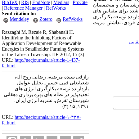
BibTeX
|
RIS
|
EndNote
|
Medlars
|
ProCite
 کارشناسان و متخصصان
|
Reference Manager
|
RefWorks
ه شده برای مقیاس های
Send citation to:
د 69/43 درصد از واریانس عوامل بازدارنده توسعه بکارگیری
Mendeley
Zotero
RefWorks
ای فردی، نداشتن مزیت
Razzaghi M, Rezaie R, Shabanali H.
Identifying the Inhibiting Factors of
قانی
Application Development of Renewable
Energies in Smallholder Farming Systems
of the Tafresh Township. IJE 2012; 15 (3)
URL:
http://necjournals.ir/article-1-437-
fa.html
رازقی سیده مرضیه، رضایی روح اله،
شعبانعلی فمی حسین. تحلیل عوامل
بازدارنده توسعه بکارگیری انرژی های
تجدیدپذیر در نظام های بهره برداری دهقانی
شهرستان تفرش. نشریه انرژی ایران.
۱۳۹۱; ۱۵ (۳)
URL:
http://necjournals.ir/article-۱-۴۳۷-
fa.html