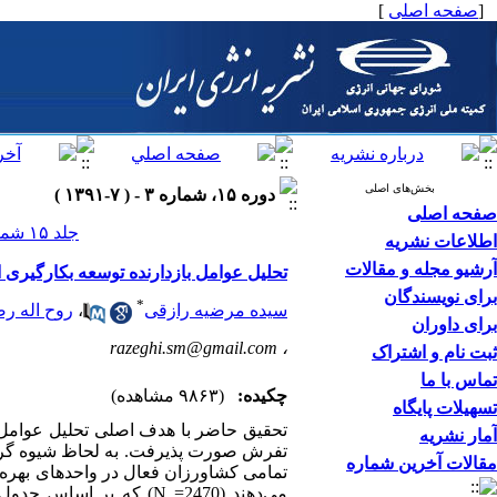
[
صفحه اصلی
]
بخش‌های اصلی
دوره ۱۵، شماره ۳ - ( ۷-۱۳۹۱ )
صفحه اصلی
جلد ۱۵ شماره ۳ صفحات ۰-۰
اطلاعات نشریه
آرشیو مجله و مقالات
تحلیل عوامل بازدارنده توسعه بکارگیری 
برای نویسندگان
*
سیده مرضیه رازقی
،
روح اله ر
برای داوران
razeghi.sm@gmail.com
،
ثبت نام و اشتراک
تماس با ما
چکیده:
(۹۸۶۳ مشاهده)
تسهیلات پایگاه
تحقیق حاضر با هدف اصلی تحلیل عوامل ب
آمار نشریه
تفرش صورت پذیرفت. به لحاظ شیوه گردآو
مقالات آخرین شماره
تمامی کشاورزان فعال در واحدهای بهره 