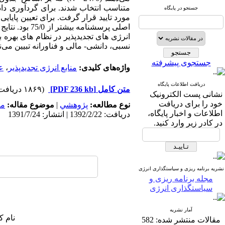
متناسب انتخاب شدند. برای گردآوری داد
جستجو در پایگاه
مورد تایید قرار گرفت. برای تعیین پایا
انرژی های تجدیدپذیر در نظام های بهره
نسبی، دانشی- مالی و فناورانه تبیین می‌نم
جستجوی پیشرفته
واژه‌های کلیدی:
منابع انرژی تجدیدپذیر
،
عو
دریافت اطلاعات پایگاه
متن کامل
[PDF 236 kb]
(۱۸۶۹ دریافت)
نشانی پست الکترونیک
خود را برای دریافت
نوع مطالعه:
پژوهشي
|
موضوع مقاله:
مد
اطلاعات و اخبار پایگاه،
دریافت: 1392/2/22 | انتشار: 1391/7/24
در کادر زیر وارد کنید.
نشریه برنامه ریزی و سیاستگذاری انرژی
مجله برنامه ریزی و
سیاستگذاری انرژی
آمار نشریه
نام ک
مقالات منتشر شده:
582