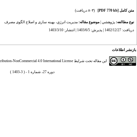
متن کامل
[PDF 770 kb]
(۸۰۳ دریافت)
نوع مطالعه:
پژوهشي
|
موضوع مقاله:
مديريت انرژي، بهینه سازی و اصلاح الگوی مصرف
دریافت: 1402/12/27 | پذیرش: 1403/6/5 | انتشار: 1403/3/10
بازنشر اطلاعات
این مقاله تحت شرایط
ibution-NonCommercial 4.0 International License
دوره 27، شماره 1 - ( 3-1403 )