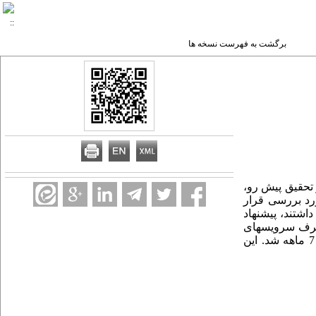
برگشت به فهرست نسخه ها
 تحقیق پیش رو،
ورد بررسی قرار
اشتند، پیشنهاد
 که در اثر اعمال آن میزان عبور از پینچ 3/19% و میزان مصرف سرویس­های
جانبی 61/3% کاهش یافت. مبدل جدید با حذف بخار فشار متوسط در واحد، سبب صرفه­جویی 210.955 دلار در سال با برگشت سرمایه 7 ماهه ­شد. این