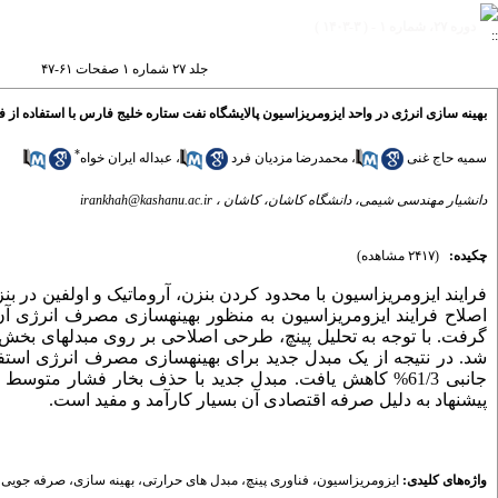
دوره ۲۷، شماره ۱ - ( ۳-۱۴۰۳ )
جلد ۲۷ شماره ۱ صفحات ۶۱-۴۷
بهینه سازی انرژی در واحد ایزومریزاسیون پالایشگاه نفت ستاره خلیج فارس با استفاده از فن
*
سمیه حاج غنی
،
محمدرضا مزدیان فرد
،
عبداله ایران خواه
دانشیار مهندسی شیمی، دانشگاه کاشان، کاشان ،
irankhah@kashanu.ac.ir
چکیده:
(۲۴۱۷ مشاهده)
فرایند ایزومریزاسیون با محدود کردن بنزن، آروماتیک و اولفین در 
اصلاح فرایند ایزومریزاسیون به منظور بهینه­سازی مصرف انرژی آن 
گرفت. با توجه به تحلیل پینچ، طرحی اصلاحی بر روی مبدل­های بخش ا
پیشنهاد به دلیل صرفه اقتصادی آن بسیار کارآمد و مفید است.
واژه‌های کلیدی:
ایزومریزاسیون
،
فناوری پینچ
،
مبدل های حرارتی
،
بهینه سازی
،
صرفه جویی 