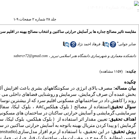
دوره ۲۸، شماره ۲ - ( ۶-۱۴۰۴ )
جلد ۲۸ شماره ۲ صفحات ۹-۱
مقایسه تاثیر مصالح جداره ها بر آسایش حرارتی ساکنین و انتخاب مصالح بهینه در اقلیم سر
*
صابر جوانی
،
فرهاد احمد نژاد
دانشکده معماری و شهرسازی دانشگاه هنر اسلامی تبریز ،
sabercr72@gmail.com
چکیده:
(۱۱۵۷ مشاهده)
چکیده
بیان مساله:
مصرف بالای انرژی در سکونتگاههای بشری باعث افزایش آلودگیهای محیط شده است بیش
بخش عمده آن صرف گرمایش، سرمایش و روشنایی فضاهای داخلی می
ش
روند را کاهش داد در ساختمانهای مسکونی اقلیم سرد که از بیشترین نوسان
سوال تحقیق:
استفاده از مصالح ( بلوک هبلکس
AAC
، بلوک لیکا، سفال
سرمایشی،گرمایشی و آسایش حرارتی ساکنان در ساختمان های مسکونی 
اهداف تحقیق:
تعیین مقدار اثر استفاده از ( بلوک هبلکس، بلوک لیکا، س
گرمایش ) و پیدا کردن متریال بهینه باتوجه به آسایش حرارتی ساکنین د
روش تحقیق:
در این تحقیق، با استفاده از نرم افزار مدل‌سازی
nstudio)
جنوبی (مطابق با گروه ج در مقررات ملی ساختمان) رفتار حرارتی چهار 