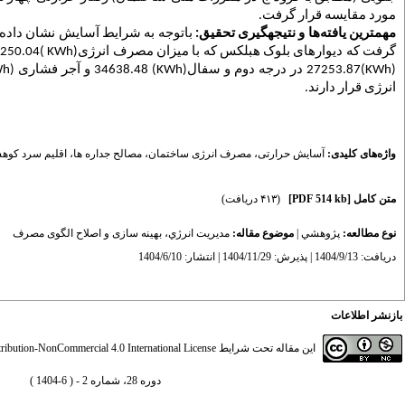
مورد مقایسه قرار گرفت
.
مهم­ترین یافته
ها و نتیجه­گیری تحقیق:
باتوجه به شرایط آسایش نشان داد
گرفت که دیوارهای بلوک هبلکس که با میزان مصرف انرژی
KWh)
)24250.04
KWh)
)27253.87
در درجه دوم و سفال
(KWh)
34638.48 و آجر
فشاری
h)
انرژی قرار دارند
.
واژه‌های کلیدی:
آسایش حرارتی
،
مصرف انرژی ساختمان
،
مصالح جداره ها
،
اقلیم سرد کوه
متن کامل
[PDF 514 kb]
(۴۱۳ دریافت)
نوع مطالعه:
پژوهشي
|
موضوع مقاله:
مديريت انرژي، بهینه سازی و اصلاح الگوی مصرف
دریافت: 1404/9/13 | پذیرش: 1404/11/29 | انتشار: 1404/6/10
بازنشر اطلاعات
این مقاله تحت شرایط
ibution-NonCommercial 4.0 International License
دوره 28، شماره 2 - ( 6-1404 )