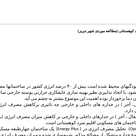
د کوهستانی (مطالعه موردی شهر تبریز)
 از ۴۰ درصد انرژی کشور در ساختمانها مصرف می
ود
.
با اتخاذ تدابیری نظیر بهینه سازی عایقکاری حرارتی پوسته خارجی ساخ
 دما برخوردار بوده اهمیت این موضوع بیشتر به چشم می آید.
،
آجر )
در جداره های داخلی و خارجی چه تاثیری برکاهش مصرف انر
دارد
.
فال ، آجر
) در جدارهای داخلی و خارجی بر کاهش میزان مصرف انرژی (با
ر ساختمان های مسکونی اقلیم سرد کوهستانی است.
(Ope
تحلیل مصرف انرژی در
)
(Energy Plus
یک ساختمان چهارطبقه مسکون
نوع جداره متشکل از مصالح مذکور شبیه‌سازی شده و
میزان مصرف انرژی هر