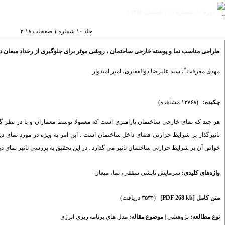
دوره ۱۰، شماره ۱ - ( تابستان ۱۳۸۵ )
جلد ۱۰ شماره ۱ صفحات ۱۸-۳
طراحی مناسب نما و پوسته خارجی ساختمان ، روشی موثر برای جلوگیری از رخداد میعا
*
مهدی معرفت
،
سید علیرضا ذوالفقاری
،
امیر امیدوار
چکیده:
(۱۳۷۶۸ مشاهده)
هر چند که نمای خارجی ساختمان پارامتری است که معمولا توسط معماران و با در نظر گ
تاثیرگذار بر شرایط حرارتی فضای داخل ساختمان است . این امر به ویژه در مورد نمای
خواص آن بر شرایط حرارتی ساختمان تاثیر می گذارد . در این تحقیق به بررسی تاثیر نما
واژه‌های کلیدی:
سرمایش تابشی سقفی
،
نما
،
میعان
متن کامل
[PDF 268 kb]
(۳۵۳۴ دریافت)
نوع مطالعه:
پژوهشي
|
موضوع مقاله:
مدل هاي برنامه ريزي انرژی