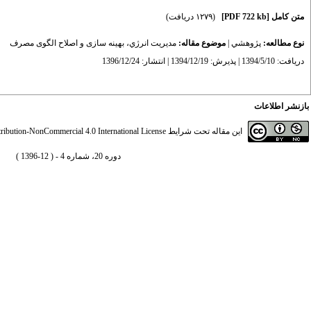
متن کامل
[PDF 722 kb]
(۱۲۷۹ دریافت)
نوع مطالعه:
پژوهشي
|
موضوع مقاله:
مديريت انرژي، بهینه سازی و اصلاح الگوی مصرف
دریافت: 1394/5/10 | پذیرش: 1394/12/19 | انتشار: 1396/12/24
بازنشر اطلاعات
این مقاله تحت شرایط
ibution-NonCommercial 4.0 International License
دوره 20، شماره 4 - ( 12-1396 )