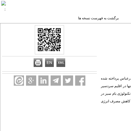
برگشت به فهرست نسخه ها
ندرعباس پرداخته شده
نها در اقلیم سردسیر
تکنولوژی بام سبز در
باس بهترین عملکرد را دارد و حدود 8% مصرف انرژی سالانه را کاهش می دهد. این در حالی است که بام سبز در شرایط اقلیم تهران حدود 7% و در تبریز حدود 3% کاهش مصرف انرژی