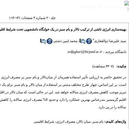
دوره ۲۰، شماره ۴ - ( ۱۲-۱۳۹۶ )
جلد ۲۰ شماره ۴ صفحات ۱۳۱-۱۱۳
بهینه‌سازی انرژی ناشی از ترکیب تالار و بام سبز در یک خوابگاه دانشجویی تحت شرایط اق
*
سید علیرضا ذوالفقاری
،
محمد امین دشتی
دانشگاه بیرجند ،
zolfaghari@birjand.ac.ir
چکیده:
(۴۴۰۷ مشاهده)
در تحقیق حاضر به ارزیابی تأثیر استفاده همزمان از میان‌تالار و بام سبز بر مصرف انرژ
است. بر این اساس، چهار طرح مختلف مبتنی بر استفاده از میان تالار و بام سبز برای یک خ
تبریز موجب کاهش مصرف انرژی سالانه خواهد شد. این در حالی است که میان تالار در اقلیم
سالانه را در پی دارد.
واژه‌های کلیدی:
بام سبز
،
میان تالار
،
مصرف انرژی
،
شرایط اقلیمی