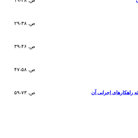
ص. ۲۸-۱۹
ص. ۳۸-۲۹
ص. ۴۶-۳۹
ص. ۵۸-۴۷
ص. ۷۳-۵۹