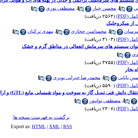
ی سیستم های سرمایشی تراکمی و جذبی در پهنه های آب و هوایی ایران
ی
،
محسن جبار
،
مصطفی نوری
 (PDF)
(۲۵۶۴ دریافت)
 از میکروجلبک
زمیان
،
محمدامین حجازی
،
مهدی ترکیان
 (PDF)
(۳۱۰۳ دریافت)
عنوان سیستم های سرمایش انفعالی در مناطق گرم و خشک
دی
 (PDF)
(۳۷۵۵ دریافت)
 بخار
ن بابایی
،
محمدرضا حیرانی نوبری
 (PDF)
(۵۵۹۰ دریافت)
نی تبدیل گاز به سوخت و مواد شیمیایی مایع (GTL) و ارائه راهکارهای اجرایی آن
،
مصطفی توانپور
 (PDF)
(۲۴۰۷ دریافت)
برگشت به فهرست نسخه ها
Export as:
HTML
|
XML
|
RSS