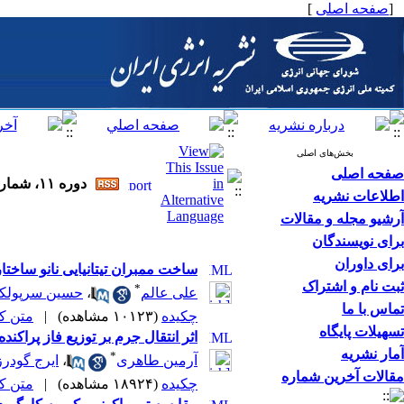
[
صفحه اصلی
]
بخش‌های اصلی
صفحه اصلی
دوره ۱۱، شماره ۲ - ( تابستان ۱۳۸۷ )
اطلاعات نشریه
آرشیو مجله و مقالات
برای نویسندگان
برای داوران
ساخت ممبران تیتانیایی نانو ساخت
ثبت نام و اشتراک
*
علی عالم
،
حسین سرپولک
تماس با ما
چکیده
(۱۰۱۲۳ مشاهده)
|
متن کامل
تسهیلات پایگاه
اثر انتقال جرم بر توزیع فاز پراک
آمار نشریه
*
آرمین طاهری
،
ایرج گودرزن
مقالات آخرین شماره
چکیده
(۱۸۹۲۴ مشاهده)
|
متن کامل