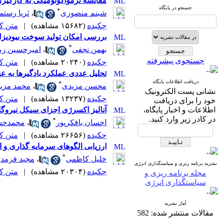
مقایسه ترمواکونومیکی به کارگیر
جستجو در پایگاه
*
شبنم منصوری
،
ثریا رستم
چکیده
(۱۵۶۸۲ مشاهده)
|
متن کامل
بررسی امکان تولید سوخت بیودیزل
*
بهمن نجفی
،
امیرحسین زم
جستجوی پیشرفته
چکیده
(۲۰۲۴۰ مشاهده)
|
متن کامل
تحلیل عددی عملکرد بادگیرها به 
دریافت اطلاعات پایگاه
*
محسن مزیدی
،
محمد مزی
نشانی پست الکترونیک
چکیده
(۱۳۲۳۷ مشاهده)
|
متن کامل
خود را برای دریافت
اطلاعات و اخبار پایگاه،
آنالیز اکسرژی اجزای سیکل نیروگاه
در کادر زیر وارد کنید.
*
احسان بافکرپور
،
محمدحسی
چکیده
(۲۶۶۵۶ مشاهده)
|
متن کامل
ارزیابی الگوهای سرمایه گذاری و انتقال دانش ف
*
خلیل کاظمی
،
مجید فرمد
نشریه برنامه ریزی و سیاستگذاری انرژی
چکیده
(۲۰۳۰۴ مشاهده)
|
متن کامل
مجله برنامه ریزی و
سیاستگذاری انرژی
آمار نشریه
مقالات منتشر شده:
582