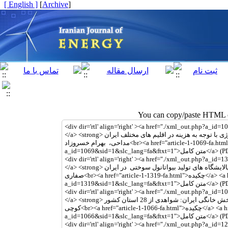
[ English ]
]
Archive
[
You can copy/paste HTML co