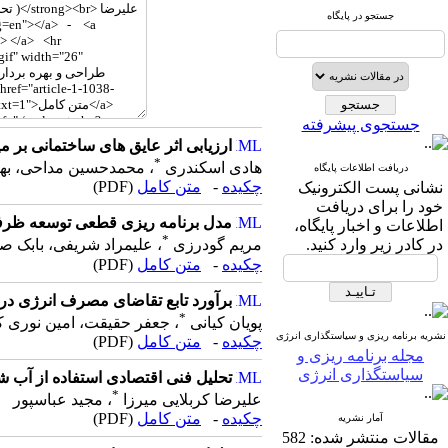
جستجو در پایگاه
جستجوی پیشرفته
ارزیابی اثر عایق های ساختمانی بر م
*
هادی اسکندری
، محمدحسین مداحی، به
دریافت اطلاعات پایگاه
چکیده
-
متن کامل
(PDF)
نشانی پست الکترونیک
خود را برای دریافت
مدل برنامه ریزی قطعی توسعه ظرفیت 
اطلاعات و اخبار پایگاه،
*
در کادر زیر وارد کنید.
مریم گودرزی
، علیمراد شریفی، بابک ص
چکیده
-
متن کامل
(PDF)
برآورد تابع تقاضای مصرف انرژی در بخش خا
*
پویان کیانی
، جعفر حقیقت، امین نوری 
نشریه برنامه ریزی و سیاستگذاری انرژی
چکیده
-
متن کامل
(PDF)
مجله برنامه ریزی و
سیاستگذاری انرژی
تحلیل فنی اقتصادی استفاده از آب ش
*
علیرضا کربلایی میرزا
، مجید عباسپور
چکیده
-
متن کامل
(PDF)
آمار نشریه
مقالات منتشر شده:
582