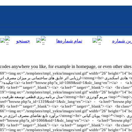
des anywhere you like, for example in homepage, or even other sites