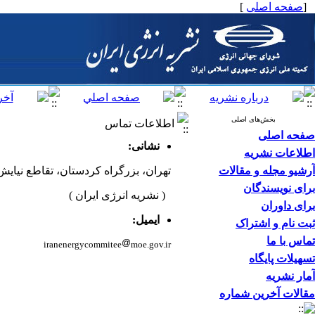
[
صفحه اصلی
]
بخش‌های اصلی
اطلاعات تماس
صفحه اصلی
نشانی:
اطلاعات نشریه
آرشیو مجله و مقالات
تهران، بزرگراه کردستان، تقاطع نیایش، 
برای نویسندگان
( نشریه انرژی ایران )
برای داوران
ایمیل:
ثبت نام و اشتراک
تماس با ما
iranenergycommitee
moe.gov.ir
تسهیلات پایگاه
آمار نشریه
مقالات آخرین شماره