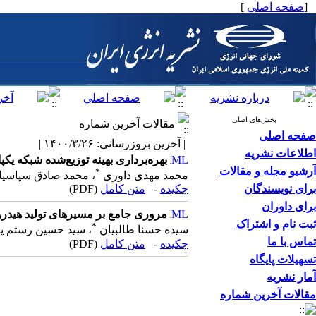
[
صفحه اصلی
]
بخش‌های اصلی
مقالات آخرین شماره
صفحه اصلی
| آخرین بروزرسانی: ۱۴۰۰/۳/۲۶ |
اطلاعات نشریه
بهره‌برداری بهینه توزیع‌شده شبکه ی
آرشیو مجله و مقالات
*
محمد مهدی داوری
، محمد صادق سپاسیا
برای نویسندگان
چکیده
-
متن کامل
(PDF)
برای داوران
مروری جامع بر مسیرهای تولید هیدروژن
ثبت نام و اشتراک
*
سیده حسنا طالبیان
، سید حسین رستم پور،
تماس با ما
چکیده
-
متن کامل
(PDF)
تسهیلات پایگاه
آمار نشریه
مقالات آخرین شماره