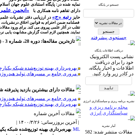
نمایه شده در: پایگاه استنادی علوم جهان اسلا
جستجو در پایگاه
«انجمن علمی 
دارای تفاهم نامه همکاری با
رتبه «ج»
حایز
در ارزیابی دفتر نشریات علم
فصلنامه ضمن احترام به قوانین اخلاق درنشریات، تا
تقلب در آثار علمی پیروی می کند
. برای ورود مقالا
نمایند. همچنین لازم است گزارش مشابهت یابی نرم 
جستجوی پیشرفته
تازه‌ترین مقاله‌ها: دوره 28، شماره 3 - ( 1405/4 )
دریافت اطلاعات پایگاه
نشانی پست الكترونیک
خود را برای دریافت
بهره‌برداری بهینه توزیع‌شده شبکه یکپا
اطلاعات و اخبار پایگاه،
مروری جامع بر مسیرهای تولید هیدروژن در
در كادر زیر وارد كنید.
مقالات دارای بیشترین بازدید پذیرفته شده طی 6
مروری جامع بر مسیرهای تولید هیدروژن در
بهره‌برداری بهینه توزیع‌شده شبکه یکپا
نشریه برنامه ریزی و سیاستگذاری انرژی
بهره‌برداری بهینه توزیع‌شده شبکه یکپ
مروری جامع بر مسیرهای تولید هیدروژن در
مجله برنامه ریزی و
سیاستگذاری انرژی
مقالات آخرین شماره
| آخرین بروزرسانی: ۱۴۰۰/۳/۲۶ |
آمار نشریه
بهره‌برداری بهینه توزیع‌شده شبکه ی
مقالات منتشر شده:
582
*