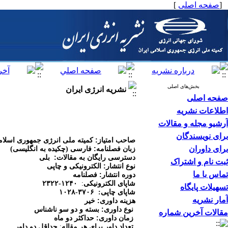
[
صفحه اصلی
]
بخش‌های اصلی
نشریه انرژی ایران
صفحه اصلی
اطلاعات نشریه
آرشیو مجله و مقالات
برای نویسندگان
:
صاحب امتیاز
کمیته ملی انرژی جمهوری اسلام
برای داوران
:
زبان فصلنامه
فارسی (چکیده به انگلیسی)
:
دسترسی رایگان به مقالات
بلی
ثبت نام و اشتراک
:
نوع انتشار
الکترونیکی و چاپی
تماس با ما
:
دوره انتشار
فصلنامه
شاپای الکترونیکی
:
۲۳۲۲-۱۲۴۰
تسهیلات پایگاه
شاپای چاپی:
۱۰۲۸-۳۷۰۶
آمار نشریه
:
هزینه
داوری
خیر
:
نوع
داوری
بسته و دو سو ناشناس
مقالات آخرین شماره
:
زمان داوری
حداکثر دو ماه
تعداد داور برای هر مقاله
:
حداقل دو داور