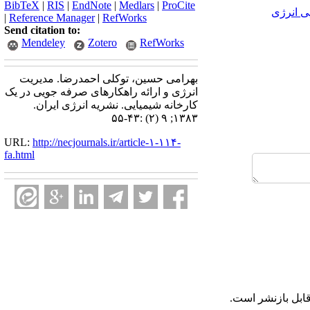
BibTeX
|
RIS
|
EndNote
|
Medlars
|
ProCite
ی انرژی
|
Reference Manager
|
RefWorks
Send citation to:
Mendeley
Zotero
RefWorks
بهرامی حسین، توکلی احمدرضا. مدیریت
انرژی و ارائه راهکارهای صرفه جویی در یک
کارخانه شیمیایی. نشریه انرژی ایران.
۱۳۸۳; ۹ (۲) :۴۳-۵۵
URL:
http://necjournals.ir/article-۱-۱۱۴-
fa.html
ابل بازنشر است.