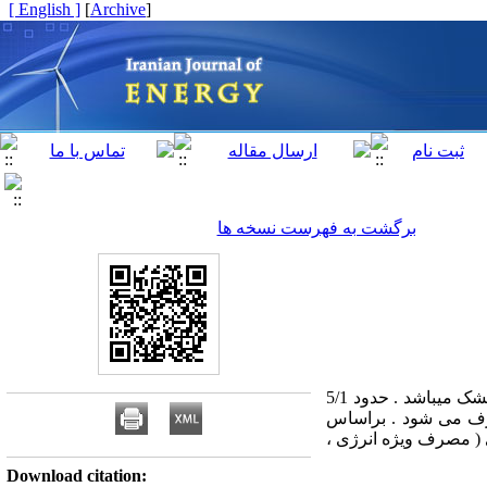
[ English ]
]
Archive
[
برگشت به فهرست نسخه ها
محصولات شیمیایی این کارخانه شامل فرمالین ، چسب صنعتی ، پودر ملامین فرمالدئید ، پودر اوره و چسب خشک میباشد . حدود 5/1
حد صنعتی مصرف می شود . براساس
( مصرف ویژه انرژی ،
Download citation: