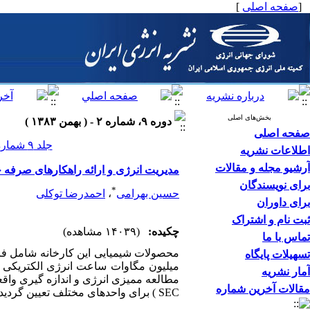
[
صفحه اصلی
]
بخش‌های اصلی
دوره ۹، شماره ۲ - ( بهمن ۱۳۸۳ )
صفحه اصلی
جلد ۹ شماره ۲ صفحات ۵۵-۴۳
اطلاعات نشریه
آرشیو مجله و مقالات
مدیریت انرژی و ارائه راهکارهای صرفه ج
برای نویسندگان
*
حسین بهرامی
،
احمدرضا توکلی
برای داوران
ثبت نام و اشتراک
چکیده:
(۱۴۰۳۹ مشاهده)
تماس با ما
تسهیلات پایگاه
آمار نشریه
مطالعه ممیزی انرژی و اندازه گیری وا
مقالات آخرین شماره
SEC ) برای واحدهای مختلف تعیین گردیده است . ...