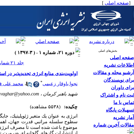
[
صفحه اصلی
]
بخش‌های اصلی
دوره ۲۱، شماره ۱ - ( ۳-۱۳۹۷ )
صفحه اصلی
جلد ۲۱ شماره ۱ صفحات ۴۹-۳۷
اطلاعات نشریه
آرشیو مجله و مقالات
اولویت‌بندی منابع انرژی تجدیدپذیر در ا
برای نویسندگان
*
نجوا باوقار زعیمی
،
محمد علی ف
برای داوران
شهید باهنر کرمان ،
avaghar@yahoo.com
ثبت نام و اشتراک
تماس با ما
چکیده:
(۵۵۳۸ مشاهده)
تسهیلات پایگاه
اﻧﺮژی ﺑﻪ ﻋﻨﻮان ﻳﻚ ﻣﺘﻐﻴﺮ ژﺋﻮﭘﻠﻴﺘﻴﻚ، ﺟﺎﻳ
آمار نشریه
ﺳﻄﻮح ﺳﻠﺴﻠﻪ ﻣﺮاﺗﺒﻲ ﻗﺪرت ﺟﻬﺎن، اﻫﻤﻴﺘﻲ
مقالات آخرین شماره
موضوع باعث شده است تا مصرف انرژی در
از انتشارات گازهای گلخانه ای ضرورت ت