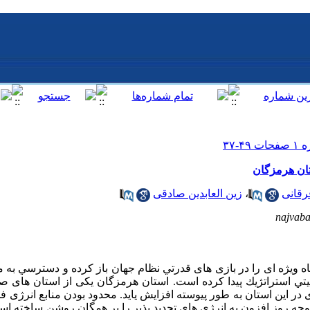
ستان هرمزگان
رقانی
،
زین العابدین صادقی
najvab
ﮕﺎه وﻳﮋه ای را در ﺑﺎزی ﻫﺎی ﻗﺪرﺗﻲ نظام جهان ﺑﺎز ﻛﺮده و دﺳﺘﺮﺳﻲ ﺑﻪ ﻣ
 اﺳﺘﺮاﺗﮋﻳﻚ ﭘﻴﺪا ﻛﺮده اﺳﺖ. استان هرمزگان یکی از استان های صن
 این استان به طور پیوسته افزایش یاید. محدود بودن منابع انرژی 
وجه روز افزون به انرژی های تجدید پذیر را بر همگان روشن ساخته ا