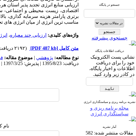
ارزیابی منابع انرژی تجدید پذیر استان ه
جستجو در پایگاه
اقتصادی، زیست محیطی و اجتماعی- سیا
برتری پارامتر هزینه سرمایه گذاری، بال
مناسب ترین انرژی از میان انرژی های تج
واژه‌های کلیدی:
ارزیابی چند معیاره
،
انرژ
جستجوی پیشرفته
متن کامل
[PDF 487 kb]
(۲۱۹۲ دریافت)
دریافت اطلاعات پایگاه
نشانی پست الکترونیک
نوع مطالعه:
پژوهشي
|
موضوع مقاله:
فن
خود را برای دریافت
دریافت: 1395/8/23 | پذیرش: 1397/3/25 | انتشار: 1397/3/25
اطلاعات و اخبار پایگاه،
در کادر زیر وارد کنید.
نشریه برنامه ریزی و سیاستگذاری انرژی
مجله برنامه ریزی و
سیاستگذاری انرژی
نام ک
آمار نشریه
مقالات منتشر شده:
582