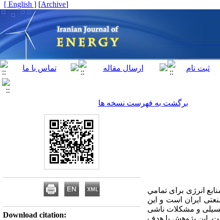
[ English ]
]
Archive
[
برگشت به فهرست نسخه ها
ﻨﺎﺑﻊ اﻧﺮژی ﺑﺮای ﺗﻤﺎﻣﻲ
عتی ایران است و این
فسیلی و مشکلات ناشی
Download citation:
ست. این پژوهش با هدف