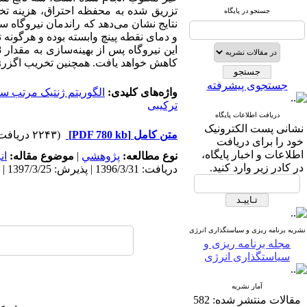
تزریق شده به محفظه احتراق، هزینه تخ
جستجو در پایگاه
نتایج نشان ‌‌می‌دهد که راندمان نیروگاه
و دمای نقطه پینچ وابسته بوده و هرگونه تغ
این نیروگاه پس از بهینه‌سازی به مقدار 12/8 درصد افزایش و نرخ حرارت متناظر با آن از مقدار kj/kwh
کاهش خواهد یافت. همچنین تخریب اگز
جستجوی پیشرفته
واژه‌های کلیدی:
الگوریتم ژنتیک مرتب س
ترکیبی
دریافت اطلاعات پایگاه
نشانی پست الکترونیک
متن کامل
[PDF 780 kb]
(۲۲۴۳ دریافت)
خود را برای دریافت
اطلاعات و اخبار پایگاه،
نوع مطالعه:
پژوهشي
|
موضوع مقاله:
ان
در کادر زیر وارد کنید.
دریافت: 1396/3/31 | پذیرش: 1397/3/25 | انتشار: 1397/3/25
نشریه برنامه ریزی و سیاستگذاری انرژی
مجله برنامه ریزی و
سیاستگذاری انرژی
آمار نشریه
مقالات منتشر شده:
582