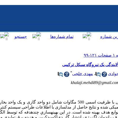
لایندگی یک نیروگاه سیکل ترکیبی
*
وادی
،
مهدی خلجی
khalaji.mehdi89@gmail.co
در این پژوهش، یک نیروگاه سیکل ترکیبی با ظرفیت اسمی 500 مگاوات شامل دو واحد گا
میکی شده و نتایج حاصل از مدلسازی با اطلاعات طراحی سیستم کنترل
بع هدف بهینه شده است. در این بهینه­سازیِ چند­هدفه که توسط الگور
ف راندمان اگزرژی، انتشار گاز دی
اکسیدکربن و هزینه برق تولیدی 