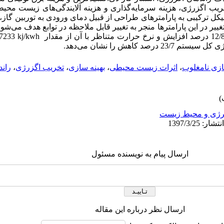
ریب اگزرژی، هزینه سرمایه
گذاری و هزینه آلایندگی
های زیست محیط
 سیکل ترکیبی به پارامترهای طراحی از قبیل دمای ورودی به توربین گا
ییر در این پارامترها منجر به تغییر قابل ملاحظه در توابع هدف می‌‌شود
7233 به مقدار j/kwh
رژی کل سیستم
23/7
درصد کاهش را نشان می
دهد.
ازی نامغلوب
،
اثرات زیست محیطی
،
بهینه سازی
،
تخریب اگزرژی
،
ران
رژی و محیط زیست
ارسال پیام به نویسنده مسئول
ارسال نظر درباره این مقاله