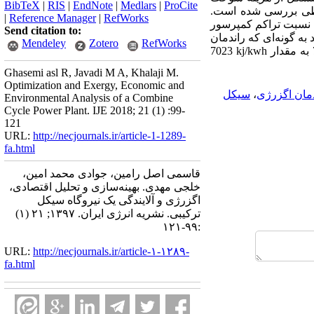
BibTeX
|
RIS
|
EndNote
|
Medlars
|
ProCite
ی بررسی شده است.
|
Reference Manager
|
RefWorks
ز، نسبت تراکم کمپرسور
Send citation to:
 به گونه‌ای که راندمان
Mendeley
Zotero
RefWorks
k
7023
Ghasemi asl R, Javadi M A, Khalaji M.
Optimization and Exergy, Economic and
دمان اگزرژی
،
سیکل
Environmental Analysis of a Combine
Cycle Power Plant. IJE 2018; 21 (1) :99-
121
URL:
http://necjournals.ir/article-1-1289-
fa.html
قاسمی اصل رامین، جوادی محمد امین،
خلجی مهدی. بهینه‌سازی و تحلیل اقتصادی،
اگزرژی و آلایندگی یک نیروگاه سیکل
ترکیبی. نشریه انرژی ایران. ۱۳۹۷; ۲۱ (۱)
:۹۹-۱۲۱
URL:
http://necjournals.ir/article-۱-۱۲۸۹-
fa.html