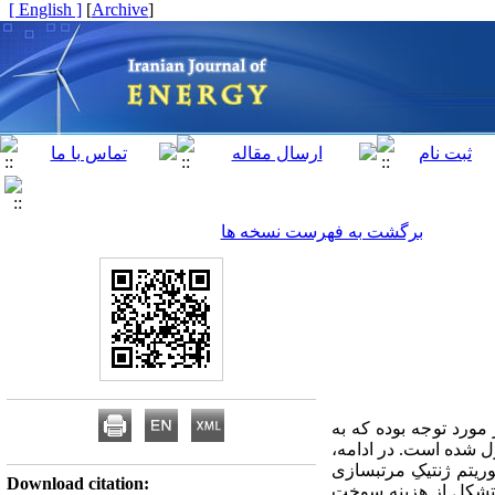
[ English ]
]
Archive
[
برگشت به فهرست نسخه ها
زی و یک واحد بخار مورد توجه بوده که به
 شده است. در ادامه،
یتم ژنتیکِ مرتب­سازی
Download citation:
متشکل از هزینه سوخت