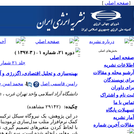
[
صفحه اصلی
]
بخش‌های اصلی
دوره ۲۱، شماره ۱ - ( ۳-۱۳۹۷ )
صفحه اصلی
جلد ۲۱ شماره ۱ صفحات ۱۲۱-۹۹
اطلاعات نشریه
آرشیو مجله و مقالات
بهینه‌سازی و تحلیل اقتصادی، اگزرژی و آ
برای نویسندگان
رامین قاسمی اصل
،
محمد امین ج
برای داوران
دانشگاه آزاد اسلامی واحد تهران غرب ،
m
ثبت نام و اشتراک
تماس با ما
چکیده:
(۲۹۱۴۲ مشاهده)
تسهیلات پایگاه
آمار نشریه
کمک نرم
افزار متلب مدل
سازی ترمودینا
مقالات آخرین شماره
با لحاظ کردن متغیرهای تصمیم گیری، توا
غیر مغلوب انجام شده است، سه تابع هد