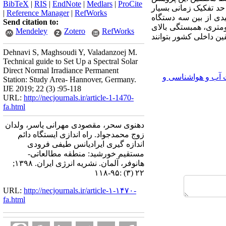
BibTeX
|
RIS
|
EndNote
|
Medlars
|
ProCite
فرودی خورشید با حد تفکیک طیفی یک نانومتر در بازه 300-800 نانومتر و حد تفکیک زمانی بسیار
|
Reference Manager
|
RefWorks
خورشیدی از بین سه دستگاه
Send citation to:
نومتری، همبستگی بالای
Mendeley
Zotero
RefWorks
ین داخلی کشور بتوانند
Dehnavi S, Maghsoudi Y, Valadanzoej M.
Technical guide to Set Up a Spectral Solar
Direct Normal Irradiance Permanent
 آب و هواشناسی و
Station: Study Area- Hannover, Germany.
IJE 2019; 22 (3) :95-118
URL:
http://necjournals.ir/article-1-1470-
fa.html
دهنوی سحر، مقصودی مهرانی یاسر، ولدان
زوج محمدجواد. راه اندازی ایستگاه دائم
اندازه گیری ایرادیانس طیفی فرودی
مستقیم خورشید: منطقه مطالعاتی-
هانوفر، آلمان. نشریه انرژی ایران. ۱۳۹۸;
۲۲ (۳) :۹۵-۱۱۸
URL:
http://necjournals.ir/article-۱-۱۴۷۰-
fa.html