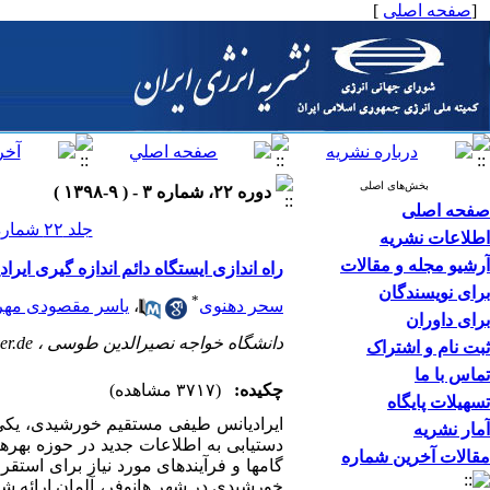
[
صفحه اصلی
]
بخش‌های اصلی
دوره ۲۲، شماره ۳ - ( ۹-۱۳۹۸ )
صفحه اصلی
جلد ۲۲ شماره ۳ صفحات ۱۱۸-۹۵
اطلاعات نشریه
آرشیو مجله و مقالات
راه اندازی ایستگاه دائم اندازه گیری ا
برای نویسندگان
*
سحر دهنوی
،
یاسر مقصودی مهر
برای داوران
دانشگاه خواجه نصیرالدین طوسی ،
er.de
ثبت نام و اشتراک
تماس با ما
چکیده:
(۳۷۱۷ مشاهده)
تسهیلات پایگاه
ایرادیانس طیفی مستقیم خورشیدی، یکی ا
آمار نشریه
دستیابی به اطلاعات جدید در حوزه بهره­
مقالات آخرین شماره
گامها و فرآیندهای مورد نیاز برای استق
خورشیدی در شهر هانوفر، آلمان ارائه ش