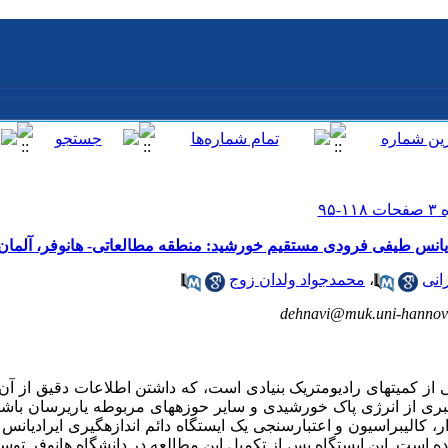
یرادیانس طیفی فرودی مستقیم خورشید: منطقه مطالعاتی- هانوفر، آلمان
انی
،
محمدجواد ولدان زوج
dehnavi@muk.uni-hannov
ز کمیتهای رادیومتریک بنیادی است، که داشتن اطلاعات دقیق از آن، 
بری از انرژی پاک خورشیدی و سایر حوزه­های مربوطه یاری­رسان باشد
رار، کالیبراسیون و اعتبارسنجی یک ایستگاه دائم اندازه­گیری ایرادی
ده است. این ایستگاه پس از تکمیل این مطالعه در دانشگاه هانوفر ت