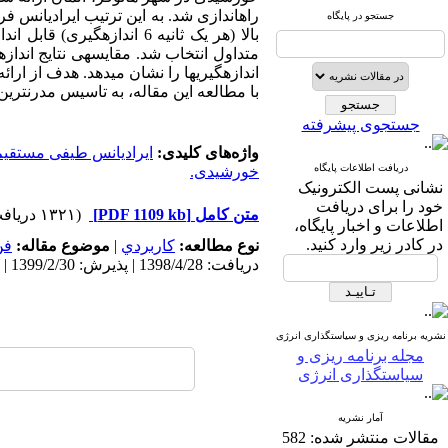
جستجو در پایگاه
بالا (هر یک ثانیه 6 انداز
متداول انتخاب شد. مقایسه­ی نتایج اندازه
اندازه­گیریها را نشان می­دهد. هدف از ار
با مطالعه این مقاله، به تاسیس مدرن­تری
جستجوی پیشرفته
واژه‌های کلیدی:
ایرادیانس طیفی مستقی
دریافت اطلاعات پایگاه
خورشیدی.
نشانی پست الکترونیک
خود را برای دریافت
متن کامل
[PDF 1109 kb]
(۱۳۲۱ دریافت)
اطلاعات و اخبار پایگاه،
در کادر زیر وارد کنید.
نوع مطالعه:
كاربردي
|
موضوع مقاله:
فن
دریافت: 1398/4/28 | پذیرش: 1399/2/30 | انتشار: 1398/9/10
نشریه برنامه ریزی و سیاستگذاری انرژی
مجله برنامه ریزی و
سیاستگذاری انرژی
آمار نشریه
مقالات منتشر شده:
582