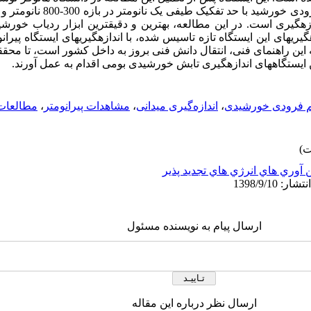
راه­اندازی شد. به این ترتیب ایرادیانس 
ه­گیری) قابل اندازه­گیری است. در این مطالعه، بهترین و دقیقترین ابزار ردیاب 
­گیریهای این ایستگاه تازه تاسیس شده، با اندازه­گیریهای ایستگاه پیرا
ائه این راهنمای فنی، انتقال دانش فنی بروز به داخل کشور است، تا محقق
ن ایستگاههای اندازه­گیری تابش خورشیدی بومی اقدام به عمل آورند.
م فرودی خورشیدی
،
اندازه‌گیری میدانی
،
مشاهدات پیرانومتر
،
مطالعات
 آوري هاي انرژي هاي تجديد پذير
ارسال پیام به نویسنده مسئول
ارسال نظر درباره این مقاله