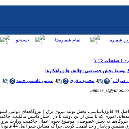
رق توسط بخش خصوصی: چالش ها و راهکارها
*
ی صراف
،
محمود باقری
،
عباس قاسمی حامد
Simaee_s@yahoo.c
با تصویب قانون اجرای سیاست‌های کلی اصل 44 قانون‌اساسی، بخش تولید نیروی برق ( نیروگاه‌های
اند، اموری که تا پیش از این دولت با در اختیار داشتن مالکیت، حاکم
یت نیروگاه‌ها به بخش خصوصی، موضوع نحوه اعمال حاکمیت وزارت نیر
صنعت برق به منظور تضمین تداوم