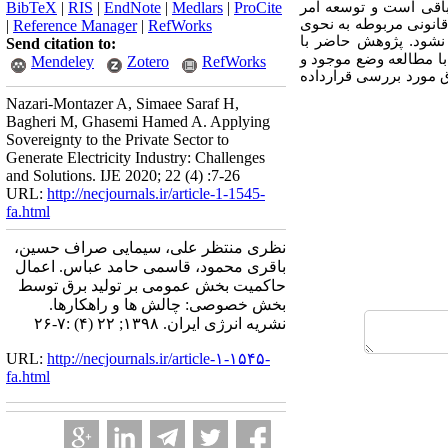
باقی است و توسعه امر
ProCite
|
Medlars
|
EndNote
|
RIS
|
BibTeX
انونی مربوطه به نحوی
|
Reference Manager
|
RefWorks
نشود. پژوهش حاضر با
Send citation to:
ا مطالعه وضع موجود و
Mendeley
Zotero
RefWorks
مورد بررسی قرارداده
Nazari-Montazer A, Simaee Saraf H,
Bagheri M, Ghasemi Hamed A. Applying
Sovereignty to the Private Sector to
Generate Electricity Industry: Challenges
and Solutions. IJE 2020; 22 (4) :7-26
URL:
http://necjournals.ir/article-1-1545-
fa.html
نظری منتظر علی، سیمایی صراف حسین،
باقری محمود، قاسمی حامد عباس. اعمال
حاکمیت بخش عمومی بر تولید برق توسط
بخش خصوصی: چالش ها و راهکارها.
نشریه انرژی ایران. ۱۳۹۸; ۲۲ (۴) :۷-۲۶
URL:
http://necjournals.ir/article-۱-۱۵۴۵-
fa.html