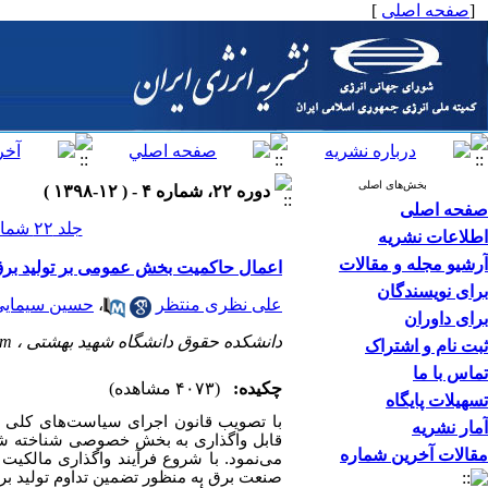
[
صفحه اصلی
]
بخش‌های اصلی
دوره ۲۲، شماره ۴ - ( ۱۲-۱۳۹۸ )
صفحه اصلی
جلد ۲۲ شماره ۴ صفحات ۲۶-۷
اطلاعات نشریه
آرشیو مجله و مقالات
اعمال حاکمیت بخش عمومی بر تولید ب
برای نویسندگان
علی نظری منتظر
،
حسین سیمای
برای داوران
دانشکده حقوق دانشگاه شهید بهشتی ،
om
ثبت نام و اشتراک
تماس با ما
چکیده:
(۴۰۷۳ مشاهده)
تسهیلات پایگاه
آمار نشریه
قابل واگذاری به بخش خصوصی شناخته شده‌
مقالات آخرین شماره
می‌نمود. با شروع فرآیند واگذاری مالک