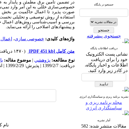
در تضمین تأمین برق مطمئن و پایدار به
جستجو در پایگاه
خصوصی‌سازی خللی به این امر وارد نمی‌س
صورت پذیرد تا اعمال حاکمیت بر بخش 
استفاده از روش توصیفی و تحلیلی نخست 
بررسی و آسیب‌شناسی روش‌های اعمال حا
و پیشنهادهای اصلاحی را ارائه می‌نماید.
جستجوی پیشرفته
واژه‌های کلیدی:
خصوصی سازی
،
اعمال 
دریافت اطلاعات پایگاه
متن کامل
[PDF 451 kb]
(۱۴۷۰ دریافت)
نشانی پست الکترونیک
خود را برای دریافت
نوع مطالعه:
پژوهشي
|
موضوع مقاله:
با
اطلاعات و اخبار پایگاه،
دریافت: 1399/2/7 | پذیرش: 1399/2/29 | انتشار: 1398/12/10
در کادر زیر وارد کنید.
نشریه برنامه ریزی و سیاستگذاری انرژی
مجله برنامه ریزی و
سیاستگذاری انرژی
آمار نشریه
نام ک
مقالات منتشر شده:
582