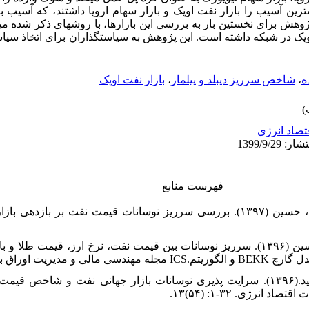
­ترین آسیب را بازار نفت اوپک و بازار سهام اروپا داشتند، که آسیب به
پژوهش برای نخستین بار به بررسی این بازارها، با روش­های ذکر شده می­
 اوپک در شبکه داشته است. این پژوهش به سیاست­گذاران برای اتخاذ سی
بازار نفت اوپک
،
شاخص سرریز دیبلد و ییلماز
،
ه
تصاد انرژی
فهرست منابع
بت شکن، محمدهاشم و محسنی، حسین (۱۳۹۷). بررسی سرریز نوسانات قیمت نفت بر بازده
سفیدبخت، الهه و رنجبر، محمدحسین (۱۳۹۶). سرریز نوسانات بین قیمت نفت، نرخ ارز، قیمت ط
 استفاده از مدل گارچ
رضاقلی‌زاده، مهدیه و آقایی، مجید.(۱۳۹۶). سرایت پذیری نوسانات بازار جهانی نفت و شاخص