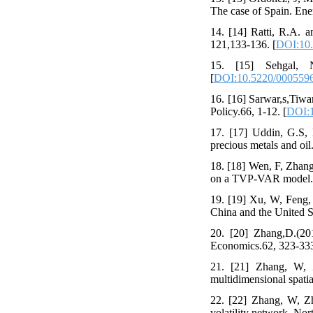
The case of Spain. Ene
14. [14] Ratti, R.A. a
121,133-136. [
DOI:10.
15. [15] Sehgal, 
[
DOI:10.5220/000559
16. [16] Sarwar,s,Tiwa
Policy.66, 1-12. [
DOI:1
17. [17] Uddin, G.S, 
precious metals and oil
18. [18] Wen, F, Zhang
on a TVP-VAR model. P
19. [19] Xu, W, Feng,
China and the United S
20. [20] Zhang,D.(201
Economics.62, 323-333
21. [21] Zhang, W, 
multidimensional spatia
22. [22] Zhang, W, Zh
volatility network. No