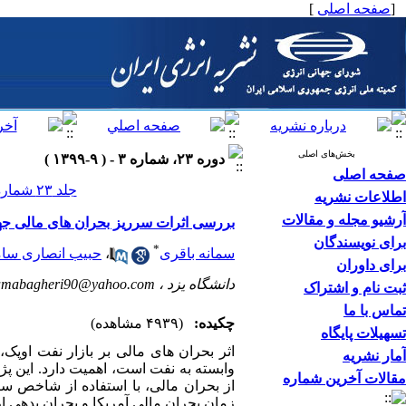
]
صفحه اصلی
[
بخش‌های اصلی
دوره ۲۳، شماره ۳ - ( ۹-۱۳۹۹ )
صفحه اصلی
جلد ۲۳ شماره ۳ صفحات ۱۰۳-۸۵
اطلاعات نشریه
آرشیو مجله و مقالات
بررسی اثرات سرریز بحران های مالی جهان
برای نویسندگان
*
حبیب انصاری سام
،
سمانه باقری
برای داوران
amabagheri90@yahoo.com
دانشگاه یزد ،
ثبت نام و اشتراک
تماس با ما
چکیده:
(۴۹۳۹ مشاهده)
تسهیلات پایگاه
اثر بحران ­های مالی بر بازار نفت اوپ
آمار نشریه
وابسته به نفت است، اهمیت دارد. این پژ
مقالات آخرین شماره
زمان بحران مالی آمریکا و بحران بدهی ارو