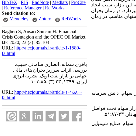
BibTeX
|
RIS
|
EndNote
|
Medlars
|
ProCite
 این بازار، سبب ایجاد
|
Reference Manager
|
RefWorks
پردازد. در زمان بحران
Send citation to:
است­های مناسب در زمان
Mendeley
Zotero
RefWorks
Bagheri S, Ansari Samani H. Financial
Crisis Contagion and the OPEC Oil Market.
IJE 2020; 23 (3) :85-103
URL:
http://necjournals.ir/article-1-1580-
fa.html
باقری سمانه، انصاری سامانی حبیب.
بررسی اثرات سرریز بحران های مالی
جهانی بر بازار نفت اوپک. نشریه انرژی
ایران. ۱۳۹۹; ۲۳ (۳) :۸۵-۱۰۳
URL:
http://necjournals.ir/article-۱-۱۵۸۰-
۱. [۱] ی بازار سهام. دانش سرمایه
fa.html
۲. [۲] لا و بازار سهام تحت فواصل
۳. [۳]  قیمت سهام صنایع شیمیایی