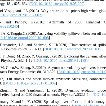
rgy, 181, 625- 634. [
DOI:10.1016/j.energy.2019.05.209
]
nd Vespignani, J.L.(2013). Why are crude oil prices high when globa
1016/j.econlet.2013.07.002
]
N and Pandey, K.(2016). Aftermath of 2008 Financial Cri
6902350240
]
ri,A,K,Tingqiu,C.(2020).Analyzing volatility spillovers between oil m
0.1016/j.resourpol.2020.101608
]
Hernandez, J.A. and Shahzad, S.J.H(2020). Characteristics of spil
. Resources Policy. 66, 1-12. [
DOI:10.1016/j.resourpol.2020.101601
]
, F, Deng, M, Zhao, Y, Ouyang, J.(2019). Exploring the dynamic effects
hysica A, 532, 1-12. [
DOI:10.1016/j.physa.2019.121881
]
 M, Chen,W, Zhang, B.(2019). Asymmetric volatility spillovers betwe
tates.Energy Economics.80, 310-320. [
DOI:10.1016/j.eneco.2019.01.
7). Oil shocks and stock markets revisited: Measuring connectedn
. [
DOI:10.1016/j.eneco.2017.01.009
]
Zhuang, X and Yanshuang, L. (2019). Dynamic evolution process
l effect based on G20 financial network. Physica A.532,1-14. [
DOI:10.
uang, X and Lu,Y. (2020) Spatial spillover effects and risk conta
rth American Journal of Economics and Finance. [
DOI:10.1016/j.najef