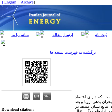
[ English ]
]
Archive
[
برگشت به فهرست نسخه ها
نفت، که دارای اقتصاد
ران بدهی اروپا و بعد
 سرریز و شبکه پیچیده برای دوره زمانی 2007-1-2 تا 26-8-2019 می­پردازد. نتایج نشان می­دهد در
Download citation:
 بازارهای دیگر انتقال