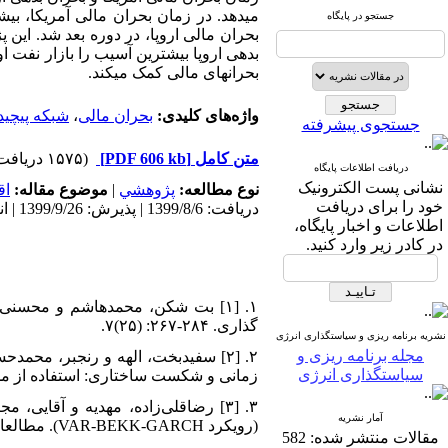
می­دهد. در زمان بحران مالی آمریکا، بیش
جستجو در پایگاه
بحران مالی اروپا، در دوره بعد شد. این 
بدهی اروپا بیش­ترین آسیب را بازار نفت
بحران­های مالی کمک می­کند.
شبکه پیچید
،
بحران مالی
واژه‌های کلیدی:
جستجوی پیشرفته
(۱۵۷۵ دریافت)
[PDF 606 kb]
متن کامل
دریافت اطلاعات پایگاه
نشانی پست الکترونیک
اق
موضوع مقاله:
|
پژوهشي
نوع مطالعه:
خود را برای دریافت
دریافت: 1399/8/6 | پذیرش: 1399/9/26 | انتشار: 1399/9/29
اطلاعات و اخبار پایگاه،
در کادر زیر وارد کنید.
گذاری. ۲۸۴-۲۶۷: (۲۵)۷.
نشریه برنامه ریزی و سیاستگذاری انرژی
مجله برنامه ریزی و
سیاستگذاری انرژی
زمانی و شکست ساختاری: BEKK و الگوریتم.ICS مجله مهندسی مالی و مدیریت اوراق بهادار، ۳۳-۵۱:۸۷.
آمار نشریه
(رویکرد VAR-BEKK-GARCH). مطالعات اقتصاد انرژی. ۳۲-۱: (۵۴)۱۳.
582
مقالات منتشر شده: