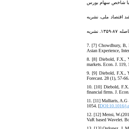
۴. [۴] نرخ ارز با شاخص سهام بورس
۵. [۵] فت بر رشد اقتصاد ملی، نشریه
۶. [۶] ورهامی، ویدا. (۱۳۸۹). بررسی آثار مستقیم و غیرمستقیم مصرف انرژی بر رشد اقتصادی کشور در فاصله ۸۷-۱۳۵۹. نشریه
7. [7] Chowdhury, B,
Asian Experience, Inte
8. [8] Diebold, F.X., 
markets. Econ. J. 119, 
9. [9] Diebold, F.X., Y
Forecast. 28 (1), 57-66.
10. [10] Diebold, F.X
financial firms. J. Econ
11. [11] Malliaris, A.G
1054. [
DOI:10.1016/j.
12. [12] Mensi, W.(201
VaR based Wavelet. Bo
13. [13] Ordonez, J, Mo