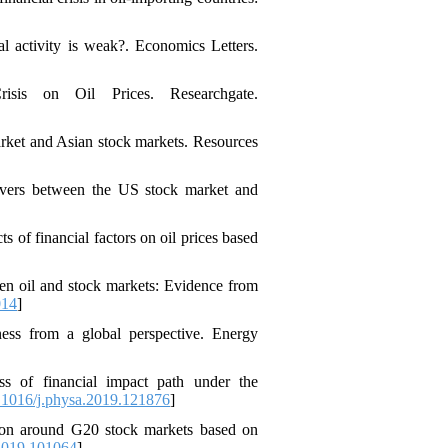
l activity is weak?. Economics Letters.
sis on Oil Prices. Researchgate.
arket and Asian stock markets. Resources
lovers between the US stock market and
 of financial factors on oil prices based
en oil and stock markets: Evidence from
014
]
ess from a global perspective. Energy
 of financial impact path under the
1016/j.physa.2019.121876
]
gion around G20 stock markets based on
.2019.101064
]