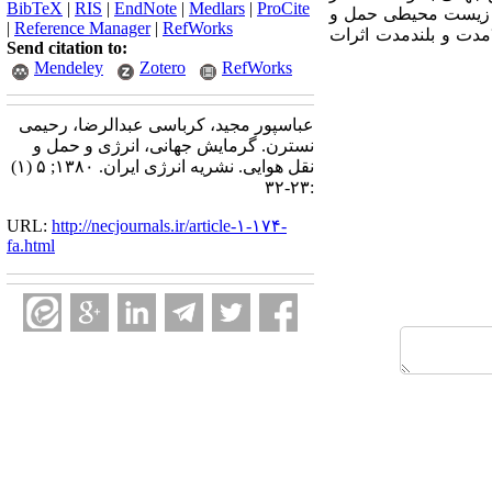
BibTeX
|
RIS
|
EndNote
|
Medlars
|
ProCite
ات زیست محیطی حمل و
|
Reference Manager
|
RefWorks
مدت و بلندمدت اثرات
Send citation to:
Mendeley
Zotero
RefWorks
عباسپور مجید، کرباسی عبدالرضا، رحیمی
نسترن. گرمایش جهانی، انرژی و حمل و
نقل هوایی. نشریه انرژی ایران. ۱۳۸۰; ۵ (۱)
:۲۳-۳۲
URL:
http://necjournals.ir/article-۱-۱۷۴-
fa.html