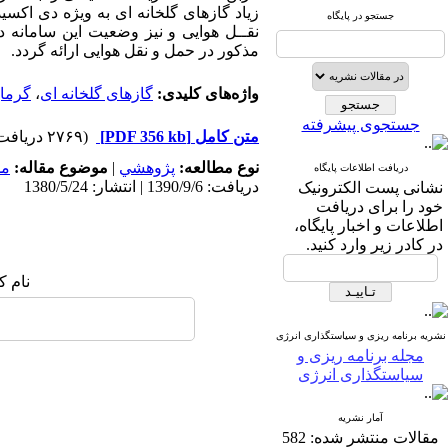
زیاد گازهای گلخانه ای به ویژه دی اک
جستجو در پایگاه
نقــل هوایی و نیز وضعیت این سامانه 
مذکور در حمل و نقل هوایی ارائه گردد.
واژه‌های کلیدی:
گازهای گلخانه ای
،
گرما
جستجوی پیشرفته
متن کامل
[PDF 356 kb]
(۲۷۶۹ دریافت)
نوع مطالعه:
پژوهشي
|
موضوع مقاله:
مد
دریافت اطلاعات پایگاه
دریافت: 1390/9/6 | انتشار: 1380/5/24
نشانی پست الکترونیک
خود را برای دریافت
اطلاعات و اخبار پایگاه،
در کادر زیر وارد کنید.
نام ک
نشریه برنامه ریزی و سیاستگذاری انرژی
مجله برنامه ریزی و
سیاستگذاری انرژی
آمار نشریه
مقالات منتشر شده:
582