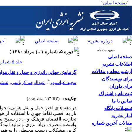
[
صفحه اصلی
]
بخش‌های اصلی
دوره ۵، شماره ۱ - ( مرداد ۱۳۸۰ )
صفحه اصلی
جلد ۵ شماره ۱ صفحات ۳۲-۲۳
اطلاعات نشریه
آرشیو مجله و مقالات
گرمایش جهانی، انرژی و حمل و نقل هوای
برای نویسندگان
*
مجید عباسپور
،
عبدالرضا کرباسی
،
نستر
برای داوران
ثبت نام و اشتراک
چکیده:
(۱۳۲۵۳ مشاهده)
تماس با ما
در دهه های اخیر حمل و نقل هوایی، تحو
تسهیلات پایگاه
بار به اقصی نقاط جهان با استفاده از 
آمار نشریه
تجارت، ااقتصاد، فرهنگ و ... در سطح بی
مقالات آخرین شماره
واسطه مصرف زیاد انرژی و تولید آلودگیه
کربن مشکلات زیست محیطی را به همراه