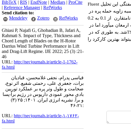
BibTeX
|
RIS
|
EndNote
|
Medlars
|
ProCite
فتگی این تحلیل
Fluent
|
Reference Manager
|
RefWorks
به زاویه حمله پره در
Send citation to:
آن مورد بررسی قرار گرفت. نتیجه شبیه سازی عددی نشان داد که افزایش طول وتر برای پره­های متقارن و نامتقارن از 0.1 به 0.2
RefWorks
Zotero
Mendeley
 ارمغان می­آورد اما در
Ghiasi P, Najafi G, Ghobadian B, Jafari A,
شد. به طوری که در
T
Rahmati S. Impact of Type, Thickness and
 0.2 متر می­تواند بهترین کارکرد را
Chord Length of Blades on the H-Rotor
Darrius Wind Turbine Performance in Lift
and Drag-Lift Regime. IJE 2022; 25 (3) :21-
46
URL:
http://necjournals.ir/article-1-1762-
fa.html
قیاسی پدرام، نجفی غلامحسن، قبادیان
برات، جعفری علی، رحمتی شفیع. اثر نوع،
ضخامت و طول وتر پره بر عملکرد توربین‌
بادی محور عمودی داریوس در رژیم برآ-پسا
و برآ. نشریه انرژی ایران. ۱۴۰۱; ۲۵ (۳)
:۲۱-۴۶
URL:
http://necjournals.ir/article-۱-۱۷۶۲-
fa.html