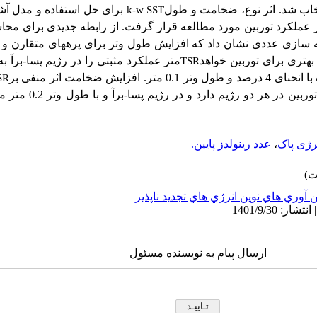
خاب شد. اثر نوع، ضخامت و طول
برای حل استفاده و مدل آش
k-w SST
ر عملکرد توربین مورد مطالعه قرار گرفت. از رابطه جدیدی برای محاس
هتری برای توربین خواهد
متر عملکرد مثبتی را در رژیم پسا-برآ به
TSR
2.25 بهترین عملکرد مربوط است به پره با انحنای 4 درصد و طول وتر 0.1 متر. افزایش ضخامت اثر منفی بر
SR
وربین در هر دو رژیم دارد و در رژیم پسا-برآ و
با طول وتر
رژی پاک
،
عدد رینولدز پایین.
 آوري هاي نوين انرژي هاي تجديد ناپذير
ارسال پیام به نویسنده مسئول