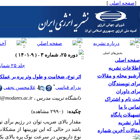
[
صفحه اصلی
]
بخش‌های اصلی
دوره ۲۵، شماره ۳ - ( ۹-۱۴۰۱ )
صفحه اصلی
جلد ۲۵ شماره ۳ صفحات ۴۶-۲۱
اطلاعات نشریه
آرشیو مجله و مقالات
اثر نوع، ضخامت و طول وتر پره بر عملکرد
برای نویسندگان
*
پدرام قیاسی
،
غلامحسن نجفی
برای داوران
دانشگاه تربیت مدرس ،
si@modares.ac.ir
ثبت نام و اشتراک
تماس با ما
چکیده:
(۲۹۹۰ مشاهده)
تسهیلات پایگاه
مقدار بالای ضریب توان در رژیم برآی 
آمار نشریه
باشد در حالی که این توربین­ها از مشکلا
مقالات آخرین شماره
نوع داریوس در سرعت نوک پره بالای یک، 