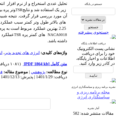
تحلیل عددی استخراج و از نرم افزار
انت
جستجو در پایگاه
زیر یک استفاده شد و نتایج
وتر پره ب
TSR
های بالاتر طول وتر کمتر سبب عملکرد ب
جستجوی پیشرفته
های کمتر پره
عملکرد ت
TSR
NACA0018
داشته باشد.
دریافت اطلاعات پایگاه
نشانی پست الکترونیک
واژه‌های کلیدی:
انرژی های تجدید پذیر
،
ان
خود را برای دریافت
اطلاعات و اخبار پایگاه،
در کادر زیر وارد کنید.
متن کامل
[PDF 1864 kb]
(۱۰۸۱ دریافت)
نوع مطالعه:
پژوهشي
|
موضوع مقاله:
فن
دریافت: 1401/1/29 | پذیرش: 1401/12/13 | انتشار: 1401/9/30
نشریه برنامه ریزی و سیاستگذاری انرژی
مجله برنامه ریزی و
سیاستگذاری انرژی
آمار نشریه
مقالات منتشر شده:
582