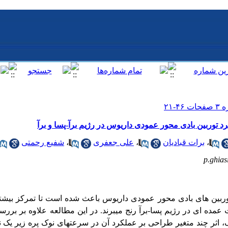
 توربین‌ بادی محور عمودی داریوس در رژیم برآ-پسا و برآ
،
برات قبادیان
،
علی جعفری
،
شفیع رحمتی
p.ghia
توربین های بادی محور عمودی داریوس باعث شده است تا تمرکز بیشتر
ت عمده ای در رژیم پسا-برآ رنج می­برند. در این مطالعه علاوه بر برر
اثر چند متغیر طراحی بر عملکرد آن در سرعت­های نوک پره زیر یک نی