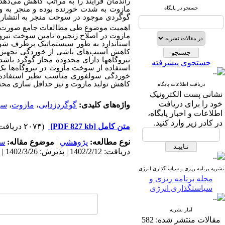
راندمان فرایند را به مراتب کاهش می‌د
جستجو در پایگاه
مازوت به شدت خورنده بوده و منجر به وار
گوگردی موجود در سوخت منجر به انتشار آ
اهمیت موضوع طی مطالعات جامع صورت گرف
مازوت در اصلاح زنجیره تامین سوخت نیروگا
استاندارد به طور سیستماتیک برطرف شود. 
کاهش آسیب‌های ناشی از خوردگی تجهیزات 
نیروگاه‏ها دارای محدوده مجاز گوگرد باشد
جستجوی پیشرفته
استفاده از سوخت مازوت در نیروگاه‌ها یک
خوردگی سولفوری مناسب نظیر استف
اده
کاهش تولید مازوت و نیز حداقل سازی محتوا
دریافت اطلاعات پایگاه
نشانی پست الکترونیک
خود را برای دریافت
واژه‌های کلیدی:
گوگردزدایی
،
مازوت
،
سو
اطلاعات و اخبار پایگاه،
در کادر زیر وارد کنید.
متن کامل
[PDF 827 kb]
(۲۰۷۴ دریافت)
نوع مطالعه:
پژوهشي
|
موضوع مقاله:
سا
دریافت: 1402/2/12 | پذیرش: 1402/3/26 | انتشار: 1402/6/31
نشریه برنامه ریزی و سیاستگذاری انرژی
مجله برنامه ریزی و
سیاستگذاری انرژی
آمار نشریه
مقالات منتشر شده:
582