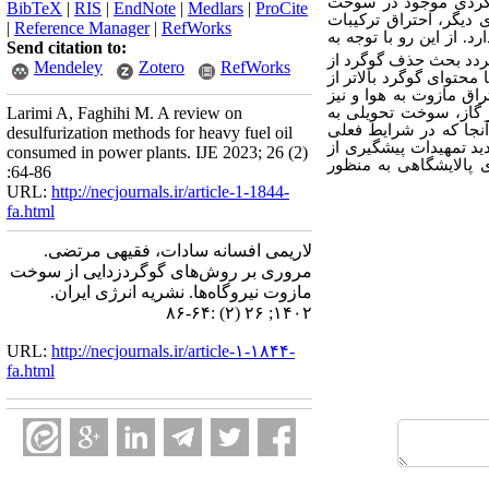
گوگردی موجود در سوخت
BibTeX
|
RIS
|
EndNote
|
Medlars
|
ProCite
 دیگر، احتراق ترکیبات
|
Reference Manager
|
RefWorks
. از این رو با توجه به
Send citation to:
ردد بحث حذف گوگرد از
Mendeley
Zotero
RefWorks
محتوای گوگرد بالاتر از
اق مازوت به هوا و نیز
 گاز، سوخت تحویلی به
Larimi A, Faghihi M. A review on
آنجا که در شرایط فعلی
desulfurization methods for heavy fuel oil
ید تمهیدات پیشگیری از
consumed in power plants. IJE 2023; 26 (2)
پالایشگاهی به منظور
:64-86
URL:
http://necjournals.ir/article-1-1844-
fa.html
لاریمی افسانه سادات، فقیهی مرتضی.
مروری بر روش‌های گوگردزدایی از سوخت
مازوت نیروگاه‌ها. نشریه انرژی ایران.
۱۴۰۲; ۲۶ (۲) :۶۴-۸۶
URL:
http://necjournals.ir/article-۱-۱۸۴۴-
fa.html