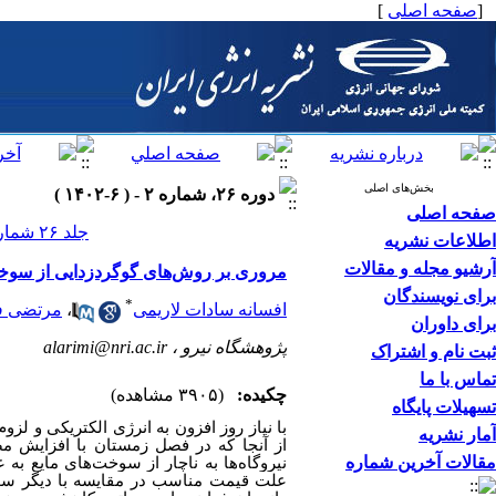
[
صفحه اصلی
]
بخش‌های اصلی
دوره ۲۶، شماره ۲ - ( ۶-۱۴۰۲ )
صفحه اصلی
جلد ۲۶ شماره ۲ صفحات ۸۶-۶۴
اطلاعات نشریه
آرشیو مجله و مقالات
مروری بر روش‌های گوگردزدایی از سوخت
برای نویسندگان
*
افسانه سادات لاریمی
،
مرتضی ف
برای داوران
پژوهشگاه نیرو ،
alarimi@nri.ac.ir
ثبت نام و اشتراک
تماس با ما
چکیده:
(۳۹۰۵ مشاهده)
تسهیلات پایگاه
با نیاز روز افزون به انرژی الکتریکی و لزوم
آمار نشریه
از آنجا که در فصل زمستان با افزایش م
مقالات آخرین شماره
نیروگاه‌ها به ناچار از سوخت‌های مایع به 
علت قیمت مناسب در مقایسه با دیگر سو