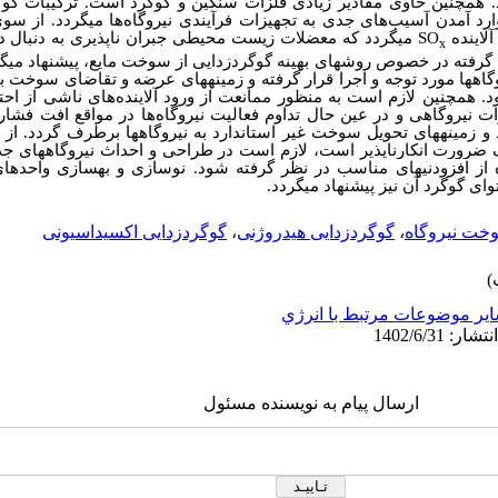
هد. همچنین حاوی مقادیر زیادی فلزات سنگین و گوگرد است. ترکیبات 
د آمدن آسیب‌های جدی به تجهیزات فرآیندی نیروگاه‌ها می‏گردد. از سوی
لاینده
SO
می‏گردد که معضلات زیست محیطی جبران ناپذیری به دنبال دارد
x
ته در خصوص روش‏های بهینه گوگردزدایی از سوخت مایع، پیشنهاد می‏گ
ه‏ها مورد توجه و اجرا قرار گرفته و زمینه‏های عرضه و تقاضای سوخت با 
همچنین لازم است به منظور ممانعت از ورود آلاینده‌های ناشی از احتر
نیروگاهی و در عین حال تداوم فعالیت نیروگاه‌ها در مواقع افت فشار
 و زمینه‏های تحویل سوخت غیر استاندارد به نیروگاه‏ها برطرف گردد. از 
 ضرورت انکارناپذیر است، لازم است در طراحی و احداث نیروگاه‏های جد
 از
افزودنی‏های
من
اسب در نظر گرفته شود. نوسازی و بهسازی واحدهای 
ی گوگرد آن نیز پیشنهاد می‏گردد.
خت نیروگاه
،
گوگردزدایی هیدروژنی
،
گوگردزدایی اکسیداسیونی
ير موضوعات مرتبط با انرژي
ارسال پیام به نویسنده مسئول