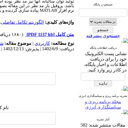
تولید توان سالیانه آنها نیز مد نظر بود
جستجو در پایگاه
باشد. پروفیل بار مد نظر در این مقاله 
نرم افزار
MATLAB
پیاده سازی گردیده و ب
واژه‌های کلیدی:
الگوریتم تکامل تفاضلی
،
متن کامل
[PDF 1137 kb]
(۱۶۸۰ دریافت)
جستجوی پیشرفته
نوع مطالعه:
كاربردي
|
موضوع مقاله:
شب
دریافت اطلاعات پایگاه
دریافت: 1402/6/9 | پذیرش: 1402/12/13 | انتشار: 1403/9/30
نشانی پست الکترونیک
خود را برای دریافت
اطلاعات و اخبار پایگاه،
در کادر زیر وارد کنید.
نشریه برنامه ریزی و سیاستگذاری انرژی
مجله برنامه ریزی و
سیاستگذاری انرژی
نام ک
آمار نشریه
مقالات منتشر شده:
582