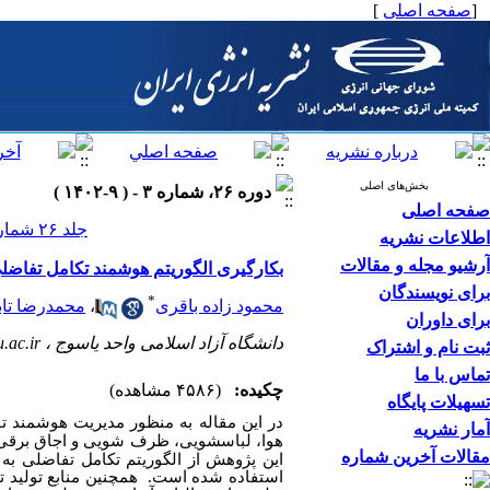
[
صفحه اصلی
]
بخش‌های اصلی
دوره ۲۶، شماره ۳ - ( ۹-۱۴۰۲ )
صفحه اصلی
جلد ۲۶ شماره ۳ صفحات ۵۶-۳۴
اطلاعات نشریه
آرشیو مجله و مقالات
بکارگیری الگوریتم هوشمند تکامل تفاضلی 
برای نویسندگان
*
محمود زاده باقری
،
محمدرضا تا
برای داوران
دانشگاه آزاد اسلامی واحد یاسوج ،
.ac.ir
ثبت نام و اشتراک
تماس با ما
چکیده:
(۴۵۸۶ مشاهده)
تسهیلات پایگاه
در این مقاله به منظور مدیریت هوشمند ت
آمار نشریه
هوا، لباسشویی، ظرف شویی و اجاق برقی و
مقالات آخرین شماره
این پژوهش از الگوریتم تکامل تفاضلی به
استفاده شده است. همچنین منابع تولید ت