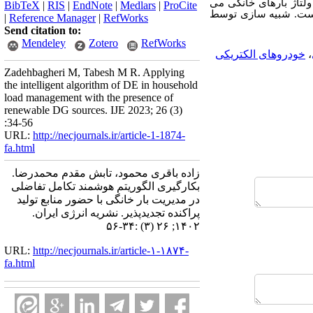
ولتاژ بارهای خانگی می
BibTeX
|
RIS
|
EndNote
|
Medlars
|
ProCite
 است. شبیه سازی توسط
|
Reference Manager
|
RefWorks
Send citation to:
Mendeley
Zotero
RefWorks
،
خودروهای الکتریکی
Zadehbagheri M, Tabesh M R. Applying
the intelligent algorithm of DE in household
load management with the presence of
renewable DG sources. IJE 2023; 26 (3)
:34-56
URL:
http://necjournals.ir/article-1-1874-
fa.html
زاده باقری محمود، تابش مقدم محمدرضا.
بکارگیری الگوریتم هوشمند تکامل تفاضلی
در مدیریت بار خانگی با حضور منابع تولید
پراکنده تجدیدپذیر. نشریه انرژی ایران.
۱۴۰۲; ۲۶ (۳) :۳۴-۵۶
URL:
http://necjournals.ir/article-۱-۱۸۷۴-
fa.html