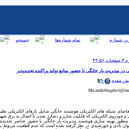
در مدیریت بار خانگی با حضور منابع تولید پراکنده تجدیدپذیر
بش مقدم
Ma.zadehbagheri@iau
قاضای شبکه های الکتریکی هوشمند خانگی شامل بارهای الکتریکی نظیر
 خودروی الکتریکی که قابلیت شارژ و دشارژ شدن با اتصال به برق شهری
 منظور بهینه سازی هوشمند مدیریت بار خانگی با حضور عناصر تجدیدپذی
وان بادی و خورشیدی در نظر گرفته شده است که عدم قطعیت مربوط به 