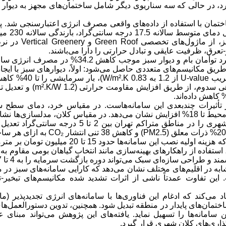
 در حالی که سه سناریوی دیگر شامل ساختمان‌های مجهز به دیوار س
تمان با استفاده از داده‌های واقعی مصرف انرژی اعتبارسنجی شد. 
بر اساس ویژگی‌
Green Roof
و
Vertical Greenery
در نرم
تعرق، ظرفیت عایقی و تبادل حرارتی را دارا می‌باشند
.
نتایج کمی پژوهش نشان می‌دهد که کاربرد توأمان بام و دیوار سب
ریق مکانیسم‌های متعددی حاصل می‌شود: اولاً، دیوارهای سبز با ایجاد
یب
U-value
از 1.2 به 0.83
W/m².K)
، بار سرمایشی
(1.2 m².K/W)
و تعدیل 
.
سانتی‌گراد کاهش یافته و رطوبت نسبی محیط تا 18% افزایش نشان می‌دهد. در مقیاس کلان، 
این فناوری می‌تواند اثر جزیره گرمایی شهری را در مناطق متراکم ت
(PM2.5)
و کاهش 38 تنی انتشار
CO₂
به ازای هر سا
 هزینه اولیه نصب این سامانه‌ها حدود
15 تا 20 میلیون تومان
 استفاده از راهکارهای بهینه‌سازی مانند انتخاب گیاهان بومی مقاوم به
احی سازه‌ای سبک می‌تواند دوره بازگشت سرمایه را به 4 تا 7 سال کاهش دهد
ابه در اقلیم‌های مختلف نشان می‌دهد که کارایی سامانه‌های سبز در
. این تفاوت عمدتاً ناشی از اثرات تشدید شده مکانیسم‌های تبخیر-ت
 می‌کند که ادغام این فناوری‌ها با سامانه‌های انرژی تجدیدپذیر (ما
اختمان‌های پایدار در منطقه تبدیل شود. همچنین، تدوین دستورالعمل‌ه
سامانه‌ها را تسهیل نماید. یافته‌های این پژوهش می‌تواند مبنای 
اری‌های کلان شهری قرار گیرد
.