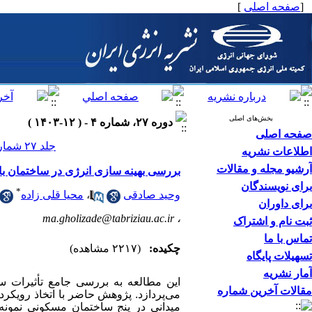
[
صفحه اصلی
]
بخش‌های اصلی
دوره ۲۷، شماره ۴ - ( ۱۲-۱۴۰۳ )
صفحه اصلی
جلد ۲۷ شماره ۴ صفحات ۷۱-۵۹
اطلاعات نشریه
آرشیو مجله و مقالات
بررسی بهینه سازی انرژی در ساختمان با ا
برای نویسندگان
*
وحید صادقی
،
محیا قلی زاده
برای داوران
ma.gholizade@tabriziau.ac.ir
،
ثبت نام و اشتراک
تماس با ما
چکیده:
(۲۲۱۷ مشاهده)
تسهیلات پایگاه
آمار نشریه
این مطالعه به بررسی جامع تأثیرات س
مقالات آخرین شماره
می‌پردازد. پژوهش حاضر با اتخاذ رویکرد
میدانی در پنج ساختمان مسکونی نمونه،