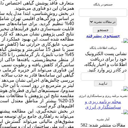
متعارف فاقد پوشش گیاهی اختصاص دارد،
جستجو در پایگاه
همزمان این دو فناوری می‌شوند
.
در بخش روش‌شناسی، ابتدا مدل پایه ساخ
40% تنظیم گردید. برای سامانه‌های سبز، از ماژول‌های تخصصی
قابلیت شبیه‌سازی دقیق فرآیندهای تبخیر-
جستجوی پیشرفته
مطالعه شده است. این بهبود عملکرد از ط
ضریب عایق‌کاری حرارتی نما
(
کاهش ضر
دریافت اطلاعات پایگاه
سبز با عمق 15 سانتی‌متر و پوشش گیاهی سدوم، از طریق افزایش مقاومت حرارتی
نشانی پست الکترونیک
45% جذب تابش)، بار گرمایشی را تا 25% کاهش داده‌اند
خود را برای دریافت
اطلاعات و اخبار پایگاه،
در کادر زیر وارد کنید.
گیاهی این سامانه‌ها قادر به جذب سالانه 20% ذرات معلق
بررسی چالش‌های اجرایی نشان می‌دهد که
لیتر بر مترمربع در روز است. با این حال،
سدوم)، سیستم‌های آبیاری قطره‌ای هوشمند و طر
مقایسه نتایج این پژوهش با مطالعات مش
نشریه برنامه ریزی و سیاستگذاری انرژی
15-20% بیشتر از مناطق معتدل است
مجله برنامه ریزی و
اقلیم‌های گرم است
.
سیاستگذاری انرژی
در بخش نتیجه‌گیری، این مطالعه پیشنهاد
می‌تواند به راهکاری جامع برای توسعه س
آمار نشریه
مشوق‌های مالیاتی می‌تواند گسترش این 
مقالات منتشر شده:
582
مقررات ملی ساختمان ایران و سیاست‌گذ