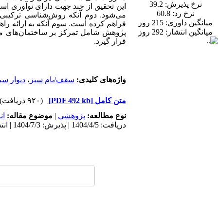
نرخ پذیرش:
39.2
این تحقیق از چند جهت دارای نوآوری اس
نرخ رد:
60.8
می‌شود. دوم آنکه روش‌شناسی ترکیبی آن
میانگین داوری:
215 روز
فراهم کرده است. سوم آنکه به ارائه را
میانگین انتشار:
292 روز
پژوهش شامل تمرکز بر ساختمان‌های مس
قرار گیرد
.
واژه‌های کلیدی:
سقف/بام سبز
،
دیوار سب
متن کامل
[PDF 492 kb]
(۹۲۰ دریافت)
نوع مطالعه:
پژوهشي
|
موضوع مقاله:
ان
دریافت: 1404/4/5 | پذیرش: 1404/7/3 | انتشار: 1403/12/10