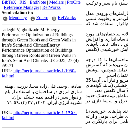
BibTeX
|
RIS
|
EndNote
|
Medlars
|
ProCite
بز، بام سبز و ترکیب
|
Reference Manager
|
RefWorks
Send citation to:
پارامترهای ورودی مدل
Mendeley
Zotero
RefWorks
های اقلیمی تهران شامل دمای متوسط سالانه 17.5 درجه سانتی‌گراد، بارندگی سالانه 230 میلی‌متر و رطوبت نسبی
‌افزار استفاده شد که
sadeghi V, gholizade M. Energy
ز موجب کاهش 34.2% در مصرف انرژی سالانه ساختمان‌های مورد
Performance Optimization of Buildings
 سایه‌اندازی و افزایش
through Green Roofs and Green Walls in
 را تا 40% کاهش داده‌اند. ثانیاً، بام‌های
Iran’s Semi-Arid ClimateEnergy
تابش خورشیدی (کاهش
Performance Optimization of Buildings
through Green Roofs and Green Walls in
از منظر محیط‌زیستی، یافته‌ها حاکی از تأثیرات چندبعدی این سامانه‌هاست. در مقیاس خرد، دمای سطح ساختمان‌ها تا 15 درجه
Iran’s Semi-Arid Climate. IJE 2025; 27 (4)
مدلسازی‌ها نشان می‌دهند که گسترش
:59-71
هران بین 2 تا 5 درجه سانتی‌گراد تعدیل نماید. همچنین، پوشش
URL:
http://necjournals.ir/article-1-1950-
ختمان است
.
fa.html
بر مترمربع و نیاز آبی آن‌ها 35
 خشکی (مانند گونه‌های
صادقی وحید، قلی زاده محیا. بررسی بهینه
.
سازی انرژی در ساختمان با استفاده از بام
 مناطق نیمه‌خشک حدود
و دیوار سبز در اقلیم نیمه خشک ایران.
عرق و سایه‌اندازی در
نشریه انرژی ایران. ۱۴۰۳; ۲۷ (۴) :۵۹-۷۱
نند پنل‌های خورشیدی)
URL:
http://necjournals.ir/article-۱-۱۹۵۰-
ای طراحی بومی و ارائه
fa.html
علمی برای بازنگری در