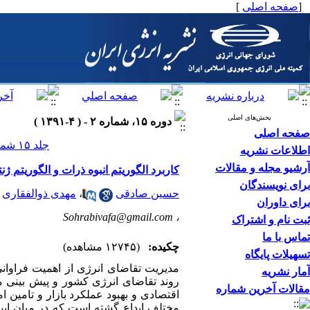
[
صفحه اصلی
]
بخش‌های اصلی
دوره ۱۵، شماره ۲ - ( ۴-۱۳۹۱ )
صفحه اصلی
جلد ۱۵ شماره ۲ صفحات ۰-۰
اطلاعات نشریه
آرشیو مجله و مقالات
کاربرد الگوریتم انبوه ذرات و الگوریتم ژ
برای نویسندگان
حسین صادقی
،
مهدی ذوالفقاری
برای داوران
Sohrabivafa@gmail.com
،
ثبت نام و اشتراک
تماس با ما
چکیده:
(۱۲۷۴۵ مشاهده)
تسهیلات پایگاه
مدیریت تقاضای انرژی از اهمیت فراوانی
آمار نشریه
روند تقاضای انرژی کشور و پیش بینی مص
مقالات آخرین شماره
اقتصادی و بهبود عملکرد بازار و تامین
مختلف ابداع گشته است که در میان این ر