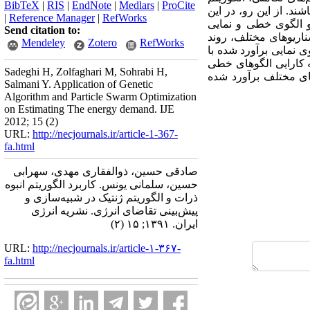
BibTeX
|
RIS
|
EndNote
|
Medlars
|
ProCite
ند. از این رو، در این
|
Reference Manager
|
RefWorks
و الگوی خطی و نمایی
Send citation to:
ناریوهای مختلف، روند
Mendeley
Zotero
RefWorks
لای الگوی نمایی برآورد شده با
که کارایی الگوهای خطی
Sadeghi H, Zolfaghari M, Sohrabi H,
های مختلف برآورد شده
Salmani Y. Application of Genetic
Algorithm and Particle Swarm Optimization
on Estimating The energy demand. IJE
2012; 15 (2)
URL:
http://necjournals.ir/article-1-367-
fa.html
صادقی حسین، ذوالفقاری مهدی، سهرابی
حسین، سلمانی یونس. کاربرد الگوریتم انبوه
ذرات و الگوریتم ژنتیک در شبیه‌سازی و
پیش‌بینی تقاضای انرژی. نشریه انرژی
ایران. ۱۳۹۱; ۱۵ (۲)
URL:
http://necjournals.ir/article-۱-۳۶۷-
fa.html