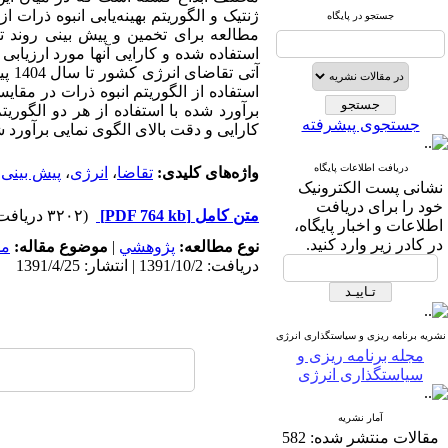
ژنتیک و الگوریتم بهینه‌یابی انبوه ذرات 
جستجو در پایگاه
مطالعه برای تخمین و پیش بینی روند ت
استفاده شده و کارایی آنها مورد ارزیاب
آتی
استفاده از الگوریتم انبوه ذرات در مقا
برآورد شده با استفاده از هر دو الگور
جستجوی پیشرفته
کارایی و دقت بالای الگوی نمایی برآورد شده
دریافت اطلاعات پایگاه
واژه‌های کلیدی:
تقاضا
،
انرژی
،
پیش بینی
،
نشانی پست الکترونیک
خود را برای دریافت
متن کامل
[PDF 764 kb]
(۳۲۰۲ دریافت)
اطلاعات و اخبار پایگاه،
در کادر زیر وارد کنید.
نوع مطالعه:
پژوهشي
|
موضوع مقاله:
مد
دریافت: 1391/10/2 | انتشار: 1391/4/25
نشریه برنامه ریزی و سیاستگذاری انرژی
مجله برنامه ریزی و
سیاستگذاری انرژی
آمار نشریه
مقالات منتشر شده:
582