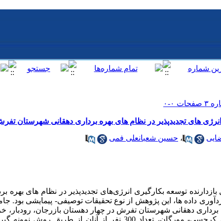
انرژی های تجدیدپذیر در نظام های بهره برداری دهقانی شهرستان تفر
ضایی
،
حسین شعبانعلی فمی
ازدارنده توسعه بکارگیری انرژی‌های تجدیدپذیر در نظام های بهره ب
ری داده ها، این پژوهش از نوع تحقیقات توصیفی- پیمایشی بود. جامع
برداری دهقانی شهرستان تفرش در چهار دهستان بازرجان، رودبار، خرا
می‌دهند (2470= N) که بر اساس جدول کرجسی- مورگان، تعداد 300 نفر از آنان