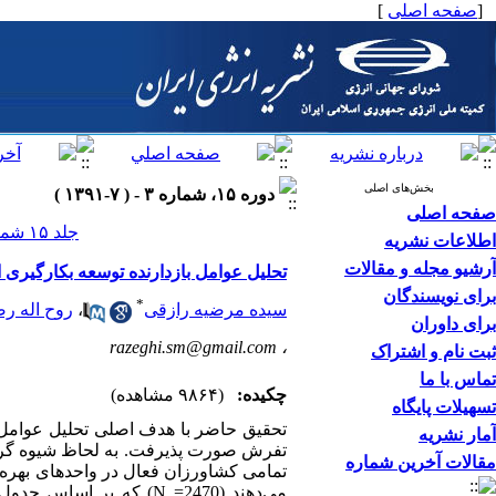
[
صفحه اصلی
]
بخش‌های اصلی
دوره ۱۵، شماره ۳ - ( ۷-۱۳۹۱ )
صفحه اصلی
جلد ۱۵ شماره ۳ صفحات ۰-۰
اطلاعات نشریه
آرشیو مجله و مقالات
تحلیل عوامل بازدارنده توسعه بکارگیری 
برای نویسندگان
*
سیده مرضیه رازقی
،
روح اله ر
برای داوران
razeghi.sm@gmail.com
،
ثبت نام و اشتراک
تماس با ما
چکیده:
(۹۸۶۴ مشاهده)
تسهیلات پایگاه
تحقیق حاضر با هدف اصلی تحلیل عوامل ب
آمار نشریه
تفرش صورت پذیرفت. به لحاظ شیوه گردآو
مقالات آخرین شماره
تمامی کشاورزان فعال در واحدهای بهره 