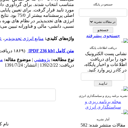
متناسب انتخاب شدند. برای گردآوری داد
جستجو در پایگاه
مورد تایید قرار گرفت. برای تعیین پایا
انرژی های تجدیدپذیر در نظام های بهره
نسبی، دانشی- مالی و فناورانه تبیین می‌نم
جستجوی پیشرفته
واژه‌های کلیدی:
منابع انرژی تجدیدپذیر
،
عو
دریافت اطلاعات پایگاه
متن کامل
[PDF 236 kb]
(۱۸۶۹ دریافت)
نشانی پست الکترونیک
خود را برای دریافت
نوع مطالعه:
پژوهشي
|
موضوع مقاله:
مد
اطلاعات و اخبار پایگاه،
دریافت: 1392/2/22 | انتشار: 1391/7/24
در کادر زیر وارد کنید.
نشریه برنامه ریزی و سیاستگذاری انرژی
مجله برنامه ریزی و
سیاستگذاری انرژی
آمار نشریه
نام ک
مقالات منتشر شده:
582