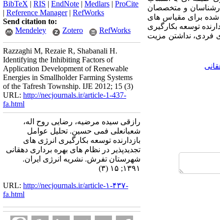
BibTeX
|
RIS
|
EndNote
|
Medlars
|
ProCite
 کارشناسان و متخصصان
|
Reference Manager
|
RefWorks
ه شده برای مقیاس های
Send citation to:
د 69/43 درصد از واریانس عوامل بازدارنده توسعه بکارگیری
Mendeley
Zotero
RefWorks
ای فردی، نداشتن مزیت
Razzaghi M, Rezaie R, Shabanali H.
Identifying the Inhibiting Factors of
قانی
Application Development of Renewable
Energies in Smallholder Farming Systems
of the Tafresh Township. IJE 2012; 15 (3)
URL:
http://necjournals.ir/article-1-437-
fa.html
رازقی سیده مرضیه، رضایی روح اله،
شعبانعلی فمی حسین. تحلیل عوامل
بازدارنده توسعه بکارگیری انرژی های
تجدیدپذیر در نظام های بهره برداری دهقانی
شهرستان تفرش. نشریه انرژی ایران.
۱۳۹۱; ۱۵ (۳)
URL:
http://necjournals.ir/article-۱-۴۳۷-
fa.html