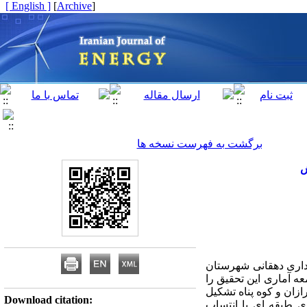
[ English ]
]
Archive
[
برگشت به فهرست نسخه ها
ش
رداری دهقانی شهرستان
ه آماری این تحقیق را
زان و کوه پناه تشکیل
Download citation:
 از طریق روش نمونه گیری طبقه ای با انتساب