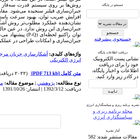
روش‌ها بر روی سیستم قدرت سه‌فاز در
جستجو در پایگاه
جبران‌سازی فیلتر سنجیده می‌شود. مقا
افزایش ضریب توان، بهبود سرعت پاسخ 
جبران‌سازی این روش ندارد. در عین حال،
توان راکتیو لحظ
جستجوی پیشرفته
جبران‌سازی و امکانات طراحی در عملکر
دریافت اطلاعات پایگاه
واژه‌های کلیدی:
آشکارسازی جریان مرج
نشانی پست الکترونیک
انرژی الکتریکی
خود را برای دریافت
اطلاعات و اخبار پایگاه،
متن کامل
[PDF 713 kb]
(۲۰۲۲ دریافت)
در کادر زیر وارد کنید.
نوع مطالعه:
پژوهشي
|
موضوع مقاله:
مد
دریافت: 1392/3/12 | انتشار: 1391/10/26
نشریه برنامه ریزی و سیاستگذاری انرژی
مجله برنامه ریزی و
سیاستگذاری انرژی
آمار نشریه
مقالات منتشر شده:
582