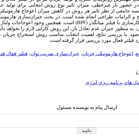
 حضور بار غیرخطی، میزان تاثیر نوع روش انتخابی برای تولید ج
یسه جامعی از نظر تاثیر هر روش در کاهش میزان اعوجاج هارمونیکی
و الزامات طراحی انجام شده است. در بحث جبران‌سازی هارمونیک
نشان‌دهنده عملکرد مطلوب‌تر روش آشکارسازی با فیلتر میانگذر (BPF) است. همچن
 به منظور جبران عدم تعادل بار، این روش کارایی لازم را نخواهد دا
ه‌ای (P-Q) پیشنهاد می-شود. با بررسی نتایج، اهمیت انتخاب مناسب روش استخراج 
د فیلتر فعال مورد بررسی قرار گرفته است.
ع
،
اعوجاج هارمونیکی جریان
،
جبران‌سازی ضریب توان
،
فیلتر فعال ق
ل هاي برنامه ريزي انرژی
ارسال پیام به نویسنده مسئول