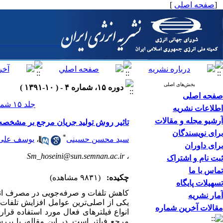
[
صفحه اصلی
]
بخش‌های اصلی
دوره ۱۵، شماره ۴ - ( ۱۰-۱۳۹۱ )
صفحه اصلی
جلد ۱۵ شماره ۴ صفحات ۰-۰
اطلاعات نشریه
آرشیو مجله و مقالات
تاثیر روش تولید جریان مرجع بر مشخصه
برای نویسندگان
*
سید محسن حسینی
،
یوسف علی 
برای داوران
Sm_hoseini@sun.semnan.ac.ir
،
ثبت نام و اشتراک
تماس با ما
چکیده:
(۹۸۳۱ مشاهده)
تسهیلات پایگاه
کاهش تلفات و صرفه‌جویی در مصرف انرژ
آمار نشریه
یکی از اصلی‌ترین عوامل افزایش تلفات
مقالات آخرین شماره
انواع فیلترهای فعال مورد استفاده قرا
مرجع فیلتر است. در این مقاله، با برر