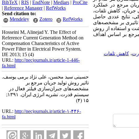
BibTeX
|
RIS
|
EndNote
|
Medlars
|
ProCite
ریان مرجع در عملکرد
|
Reference Manager
|
RefWorks
 جریان، کاهش تلفات،
Send citation to:
ی، نتایج عددی حاصل
Mendeley
Zotero
RefWorks
ین وجود اعوجاجات ولتاژ تاثیری بر مشخصه‌های
شت و استفاده از روش‌
Hosseini M, Alinejad Y. The Effect of
جریان مرجع بر اساس اهداف
Reference Current Generation Method on
Compensation Characteristics of Active
Power Filter in Electrical Power System.
درت
،
کاهش تلفات
IJE 2013; 15 (4)
URL:
http://necjournals.ir/article-1-446-
fa.html
حسینی سید محسن، علی نژاد برمی یوسف.
تاثیر روش تولید جریان مرجع بر
مشخصه‌های جبران‌سازی فیلتر فعال در
سیستم قدرت. نشریه انرژی ایران. ۱۳۹۱;
۱۵ (۴)
URL:
http://necjournals.ir/article-۱-۴۴۶-
fa.html