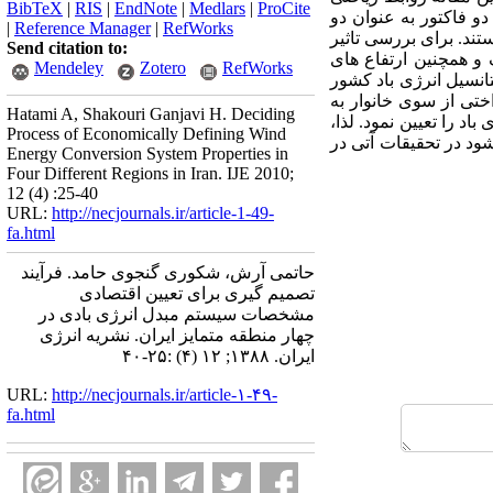
BibTeX
|
RIS
|
EndNote
|
Medlars
|
ProCite
دو فاکتور به عنوان دو
|
Reference Manager
|
RefWorks
ند. برای بررسی تاثیر
Send citation to:
 و همچنین ارتفاع های
Mendeley
Zotero
RefWorks
انسیل انرژی باد کشور
ختی از سوی خانوار به
Hatami A, Shakouri Ganjavi H. Deciding
 را تعیین نمود. لذا،
Process of Economically Defining Wind
شود در تحقیقات آتی در
Energy Conversion System Properties in
Four Different Regions in Iran. IJE 2010;
12 (4) :25-40
URL:
http://necjournals.ir/article-1-49-
fa.html
حاتمی آرش، شکوری گنجوی حامد. فرآیند
تصمیم گیری برای تعیین اقتصادی
مشخصات سیستم مبدل انرژی بادی در
چهار منطقه متمایز ایران. نشریه انرژی
ایران. ۱۳۸۸; ۱۲ (۴) :۲۵-۴۰
URL:
http://necjournals.ir/article-۱-۴۹-
fa.html