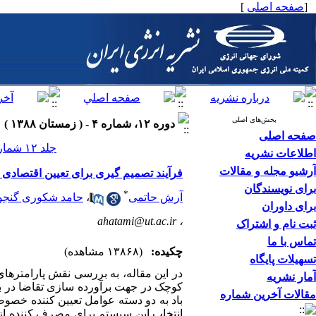
[
صفحه اصلی
]
بخش‌های اصلی
دوره ۱۲، شماره ۴ - ( زمستان ۱۳۸۸ )
صفحه اصلی
جلد ۱۲ شماره ۴ صفحات ۴۰-۲۵
اطلاعات نشریه
آرشیو مجله و مقالات
فرآیند تصمیم گیری برای تعیین اقتصادی
برای نویسندگان
*
آرش حاتمی
،
حامد شکوری گنج
برای داوران
ahatami@ut.ac.ir
،
ثبت نام و اشتراک
تماس با ما
چکیده:
(۱۳۸۶۸ مشاهده)
تسهیلات پایگاه
در این مقاله، به بررسی نقش پارامترهای
آمار نشریه
کوچک در جهت برآورده سازی تقاضا در بخ
مقالات آخرین شماره
باد به دو دسته عوامل تعیین کننده خصو
انتخاب این سیستم برای مصرف کننده از ن