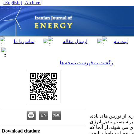
[ English ]
]
Archive
[
برگشت به فهرست نسخه ها
ری از توربین های بادی
بر سیستم تبدیل انرژی
 می شوند. از آنجا که
Download citation:
ین مقاله روابط ریاضی