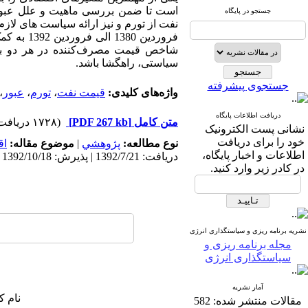
است تا ضمن بررسی ماهیت و علل عبور ق
جستجو در پایگاه
نفت از تورم و نیز ارائه سیاست های لازم
فروردین 
شاخص قیمت مصرف‌کننده در هر دو بعد 
سیاستی، راهگشا باشد.
جستجوی پیشرفته
واژه‌های کلیدی:
قیمت نفت
،
تورم
،
عبور
،
دریافت اطلاعات پایگاه
متن کامل
[PDF 267 kb]
(۱۷۲۸ دریافت)
نشانی پست الکترونیک
خود را برای دریافت
نوع مطالعه:
پژوهشي
|
موضوع مقاله:
اق
اطلاعات و اخبار پایگاه،
دریافت: 1392/7/21 | پذیرش: 1392/10/18 | انتشار: 1393/9/18
در کادر زیر وارد کنید.
نشریه برنامه ریزی و سیاستگذاری انرژی
مجله برنامه ریزی و
سیاستگذاری انرژی
آمار نشریه
نام ک
مقالات منتشر شده:
582