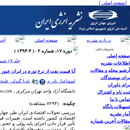
[
صفحه اصلی
]
بخش‌های اصلی
دوره ۱۷، شماره ۲ - ( ۴-۱۳۹۳ )
صفحه اصلی
جلد ۱۷ شماره ۲ صفحات ۰-۰
اطلاعات نشریه
آرشیو مجله و مقالات
آیا قیمت نفت از نرخ تورم در ایران عبور
برای نویسندگان
اسماعیل نادری
،
نادیا گندلی علیخ
برای داوران
دانشگاه آزاد واحد تهران مرکزی ،
oo.com
ثبت نام و اشتراک
تماس با ما
چکیده:
(۷۲۹۴ مشاهده)
تسهیلات پایگاه
بررسی تحولات اقتصادی ایران طی چهار د
آمار نشریه
اقتصادی کشور داشته است. تغییرات قیم
مقالات آخرین شماره
تأثیر قرار دادن اجزای پایه پولی و حجم
یکی از مهمترین متغیرهای اقتصادی را ب