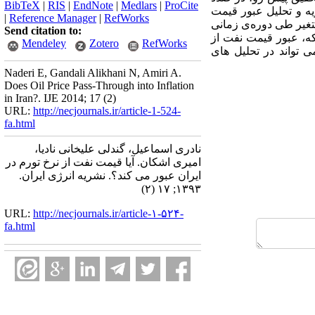
BibTeX
|
RIS
|
EndNote
|
Medlars
|
ProCite
ه و تحلیل عبور قیمت
|
Reference Manager
|
RefWorks
متغیر طی دوره‌ی زمانی
Send citation to:
آن است که، عبور قیمت نفت از
Mendeley
Zotero
RefWorks
 تواند در تحلیل های
Naderi E, Gandali Alikhani N, Amiri A.
Does Oil Price Pass-Through into Inflation
in Iran?. IJE 2014; 17 (2)
URL:
http://necjournals.ir/article-1-524-
fa.html
نادری اسماعیل، گندلی علیخانی نادیا،
امیری اشکان. آیا قیمت نفت از نرخ تورم در
ایران عبور می کند؟. نشریه انرژی ایران.
۱۳۹۳; ۱۷ (۲)
URL:
http://necjournals.ir/article-۱-۵۲۴-
fa.html