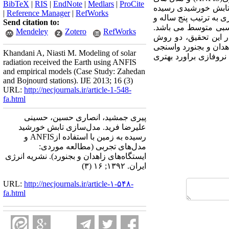
BibTeX
|
RIS
|
EndNote
|
Medlars
|
ProCite
ت تابش خورشیدی رسیده
|
Reference Manager
|
RefWorks
 به ترتیب پنج ساله و
Send citation to:
نسبی متوسط می باشد.
Mendeley
Zotero
RefWorks
ه های فوق استفاده گردید. در این تحقیق، دو روش
هدان و بجنورد واسنجی
Khandani A, Niasti M. Modeling of solar
روفازی براورد بهتری
radiation received the Earth using ANFIS
and empirical models (Case Study: Zahedan
and Bojnourd stations). IJE 2013; 16 (3)
URL:
http://necjournals.ir/article-1-548-
fa.html
پیری جمشید، انصاری حسین، حسینی
علیرضا فرید. مدل‌سازی تابش خورشید
رسیده به زمین با استفاده ازANFIS و
مدل‌های تجربی (مطالعه موردی:
ایستگاه‌های زاهدان و بجنورد). نشریه انرژی
ایران. ۱۳۹۲; ۱۶ (۳)
URL:
http://necjournals.ir/article-۱-۵۴۸-
fa.html