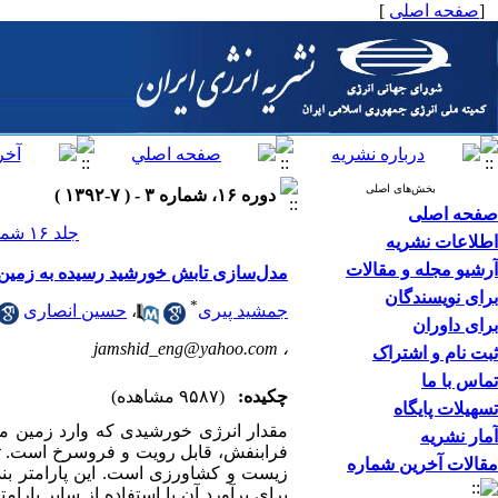
[
صفحه اصلی
]
بخش‌های اصلی
دوره ۱۶، شماره ۳ - ( ۷-۱۳۹۲ )
صفحه اصلی
جلد ۱۶ شماره ۳ صفحات ۰-۰
اطلاعات نشریه
آرشیو مجله و مقالات
مدل‌سازی تابش خورشید رسیده به زمین با استفاده ازANFIS و مدل‌های تجربی (مطالعه موردی: 
برای نویسندگان
*
جمشید پیری
،
حسین انصاری
برای داوران
jamshid_eng@yahoo.com
،
ثبت نام و اشتراک
تماس با ما
چکیده:
(۹۵۸۷ مشاهده)
تسهیلات پایگاه
آمار نشریه
فرابنفش، قابل رویت و فروسرخ است. تاب
مقالات آخرین شماره
زیست و کشاورزی است. این پارامتر بند