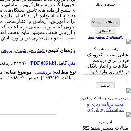
تجربی انگستروم و هارگریوز - سامانی ت
جستجو در پایگاه
به سطح از داده های تابش ایستگاه‌های س
هفت ساله استفاده گردید که این داده 
تجربی که به ترتیب مبتنی بر ساعات آفتا
و ارزیابی شدند. همچنین نتایج بدست آ
جستجوی پیشرفته
نسبت به دو مدل تجربی در بر آورد تابش د
دریافت اطلاعات پایگاه
واژه‌های کلیدی:
تابش خورشیدی
،
نروفاز
نشانی پست الکترونیک
خود را برای دریافت
متن کامل
[PDF 806 kb]
(۳۱۹۹ دریافت)
اطلاعات و اخبار پایگاه،
در کادر زیر وارد کنید.
نوع مطالعه:
پژوهشي
|
موضوع مقاله:
مد
دریافت: 1392/9/7 | پذیرش: 1392/9/7 | انتشار: 1392/9/7
نشریه برنامه ریزی و سیاستگذاری انرژی
مجله برنامه ریزی و
سیاستگذاری انرژی
آمار نشریه
مقالات منتشر شده:
582