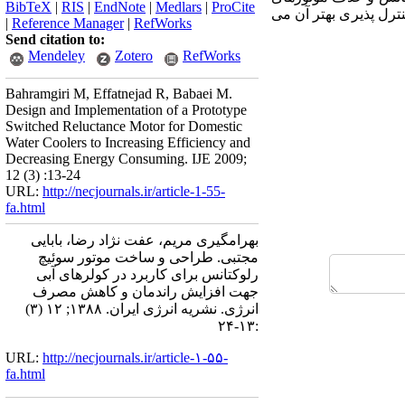
BibTeX
|
RIS
|
EndNote
|
Medlars
|
ProCite
ترل پذیری بهتر آن می
|
Reference Manager
|
RefWorks
Send citation to:
Mendeley
Zotero
RefWorks
Bahramgiri M, Effatnejad R, Babaei M.
Design and Implementation of a Prototype
Switched Reluctance Motor for Domestic
Water Coolers to Increasing Efficiency and
Decreasing Energy Consuming. IJE 2009;
12 (3) :13-24
URL:
http://necjournals.ir/article-1-55-
fa.html
بهرامگیری مریم، عفت نژاد رضا، بابایی
مجتبی. طراحی و ساخت موتور سوئیچ
رلوکتانس برای کاربرد در کولرهای آبی
جهت افزایش راندمان و کاهش مصرف
انرژی. نشریه انرژی ایران. ۱۳۸۸; ۱۲ (۳)
:۱۳-۲۴
URL:
http://necjournals.ir/article-۱-۵۵-
fa.html