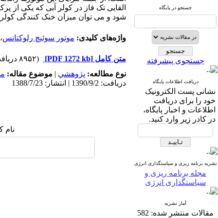
القایی تک فاز در کولر آبی که یکی از پ
جستجو در پایگاه
شود و می توان میزان خنک کنندگی کولر را
واژه‌های کلیدی:
موتور سوئیچ رلوکتانس
،
متن کامل
[PDF 1272 kb]
(۸۹۵۲ دریافت)
جستجوی پیشرفته
نوع مطالعه:
پژوهشي
|
موضوع مقاله:
مد
دریافت اطلاعات پایگاه
دریافت: 1390/9/2 | انتشار: 1388/7/23
نشانی پست الکترونیک
خود را برای دریافت
اطلاعات و اخبار پایگاه،
در کادر زیر وارد کنید.
نام ک
نشریه برنامه ریزی و سیاستگذاری انرژی
مجله برنامه ریزی و
سیاستگذاری انرژی
آمار نشریه
مقالات منتشر شده:
582