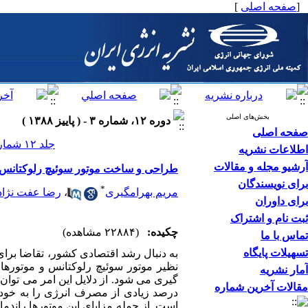
[
صفحه اصلی
]
بخش‌های اصلی
دوره ۱۲، شماره ۳ - ( پاییز ۱۳۸۸ )
صفحه اصلی
جلد ۱۲ شماره ۳ صفحات ۲۴-۱۳
اطلاعات نشریه
آرشیو مجله و مقالات
طراحی و ساخت موتور سوئیچ رلوکتانس 
برای نویسندگان
*
مریم بهرامگیری
،
رضا عفت نژاد
برای داوران
ثبت نام و اشتراک
چکیده:
(۲۲۸۸۴ مشاهده)
تماس با ما
تسهیلات پایگاه
به دنبال رشد اقتصادی کشور، تقاضا بر
نظیر موتور سوئیچ رلوکتانس و موتورها
آمار نشریه
گیری می شود. از دلایل این امر می توان 
مقالات آخرین شماره
است. از جمله مزایای این موتورها راندم