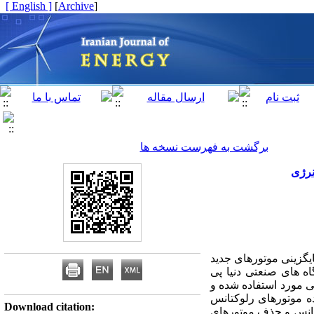
[ English ]
]
Archive
[
برگشت به فهرست نسخه ها
نرژی
گزینی موتورهای جدید
ه های صنعتی دنیا پی
گی مورد استفاده شده و
د اختصاص داده، نام برد. موتورهای سوئیچ رلوکتانس یا SRM از خانواده موتورهای رلوکتانس
Download citation:
کتانس و حذف موتورهای