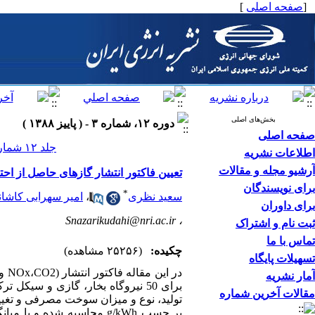
[
صفحه اصلی
]
بخش‌های اصلی
دوره ۱۲، شماره ۳ - ( پاییز ۱۳۸۸ )
صفحه اصلی
جلد ۱۲ شماره ۳ صفحات ۳۶-۲۵
اطلاعات نشریه
آرشیو مجله و مقالات
تعیین فاکتور انتشار گازهای حاصل از ا
برای نویسندگان
*
سعید نظری
،
امیر سهرابی کاشا
برای داوران
Snazarikudahi@nri.ac.ir
،
ثبت نام و اشتراک
تماس با ما
چکیده:
(۲۵۲۵۶ مشاهده)
تسهیلات پایگاه
آمار نشریه
مقالات آخرین شماره
تولید، نوع و میزان سوخت مصرفی و تغ