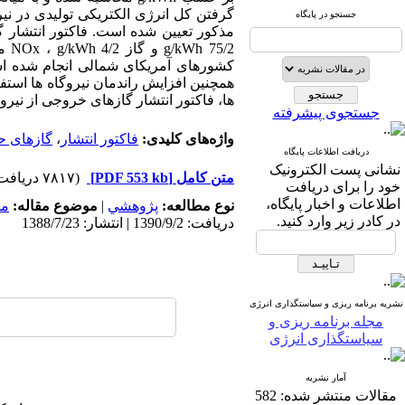
گرفتن کل انرژی الکتریکی تولیدی در نیر
جستجو در پایگاه
5/2
کشورهای آمریکای شمالی انجام شده است
همچنین افزایش راندمان نیروگاه ها است
ها، فاکتور انتشار گازهای خروجی از نیر
جستجوی پیشرفته
واژه‌های کلیدی:
فاکتور انتشار
،
گازهای ح
دریافت اطلاعات پایگاه
نشانی پست الکترونیک
متن کامل
[PDF 553 kb]
(۷۸۱۷ دریافت)
خود را برای دریافت
اطلاعات و اخبار پایگاه،
نوع مطالعه:
پژوهشي
|
موضوع مقاله:
مد
در کادر زیر وارد کنید.
دریافت: 1390/9/2 | انتشار: 1388/7/23
نشریه برنامه ریزی و سیاستگذاری انرژی
مجله برنامه ریزی و
سیاستگذاری انرژی
آمار نشریه
مقالات منتشر شده:
582