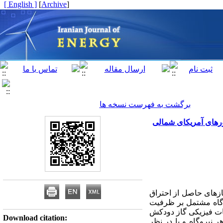
[ English ]
]
Archive
[
برگشت به فهرست نسخه ها
ورهای آمریکای شمالی
ور انتشار گازهای حاصل از احتراق
ت بهره برداری نیروگاه مشتمل بر ظرفیت
ات فیزیکی گاز دودکش
Download citation:
ه شده و با میانگین گیری وزنی بر اساس انرژی الکتریکی تولیدی بر حسب kWh در هر نیروگاه و با در نظر