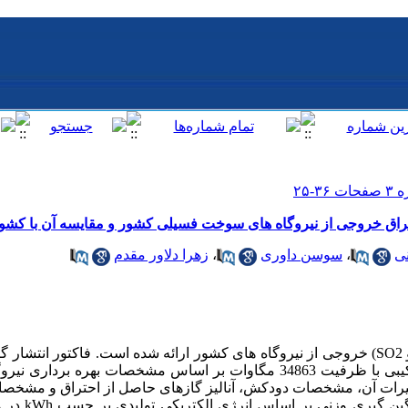
حتراق خروجی از نیروگاه های سوخت فسیلی کشور و مقایسه آن با کش
نی
،
سوسن داوری
،
زهرا دلاور مقدم
در این مقاله فاکتور انتشار (NOx،CO2 و SO2) خروجی از نیروگاه های کشور ارائه شده است. فاکت
برای 50 نیروگاه بخار، گازی و سیکل ترکیبی با ظرفیت 34863 مگاوات بر اساس مشخصا
ییرات آن، مشخصات دودکش، آنالیز گازهای حاصل از احتراق و مشخص
بر حسب g/kWh محاسب