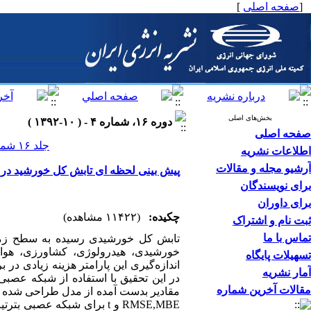
[
صفحه اصلی
]
بخش‌های اصلی
دوره ۱۶، شماره ۴ - ( ۱۰-۱۳۹۲ )
صفحه اصلی
جلد ۱۶ شماره ۴ صفحات ۰-۰
اطلاعات نشریه
آرشیو مجله و مقالات
پیش بینی لحظه ای تابش کل خورشید د
برای نویسندگان
برای داوران
چکیده:
(۱۱۴۲۲ مشاهده)
ثبت نام و اشتراک
تماس با ما
تابش کل خورشیدی رسیده به سطح زمین 
خورشیدی، هیدرولوژی، کشاورزی، هواشن
تسهیلات پایگاه
اندازه‌گیری این پارامتر هزینه زیادی د
آمار نشریه
در این تحقیق با استفاده از شبکه عص
مقالات آخرین شماره
مقادیر بدست آمده از مدل طراحی شده ب