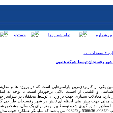
ر شهر رفسنجان توسط شبکه عصبی
یکی از کاربردی‌ترین پارامترهایی است که در پروژه ها و مدل‌سا
اسی و اقلیمی از اهمیت بالایی برخوردار است. با توجه به اینکه
ر بر دارد، معادلات بسیاری جهت برآورد آن توسط محققان در سراسر ج
بی، مدلی جهت پیش بینی لحظه ای تابش در شهر رفسنجان طراحی گر
ا مقادیر اندازه گیری شده توسط پیرانومتر برای یک سال، مشخص ش
RMSE,MBE و t برای شبکه عصبی بترتیب 0037/0، 5366/36 و 0232/0 می باشند که ن