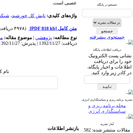
عصبی است.
جستجو در پایگاه
واژه‌های کلیدی:
تابش کل خورشید
،
شبکه
متن کامل
[PDF 818 kb]
(۴۹۷۸ دریافت)
جستجوی پیشرفته
نوع مطالعه:
پژوهشي
|
موضوع مقاله:
مد
دریافت: 1392/11/27 | پذیرش: 1392/11/27 | انتشار: 1392/11/27
دریافت اطلاعات پایگاه
نشانی پست الکترونیک
خود را برای دریافت
اطلاعات و اخبار پایگاه،
نام ک
در کادر زیر وارد کنید.
نشریه برنامه ریزی و سیاستگذاری انرژی
مجله برنامه ریزی و
سیاستگذاری انرژی
آمار نشریه
بازنشر اطلاعات
مقالات منتشر شده:
582