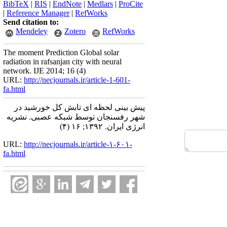
BibTeX
|
RIS
|
EndNote
|
Medlars
|
ProCite
|
Reference Manager
|
RefWorks
Send citation to:
Mendeley
Zotero
RefWorks
The moment Prediction Global solar
radiation in rafsanjan city with neural
network. IJE 2014; 16 (4)
URL:
http://necjournals.ir/article-1-601-
fa.html
پیش بینی لحظه ای تابش کل خورشید در
شهر رفسنجان توسط شبکه عصبی. نشریه
انرژی ایران. ۱۳۹۲; ۱۶ (۴)
URL:
http://necjournals.ir/article-۱-۶۰۱-
fa.html