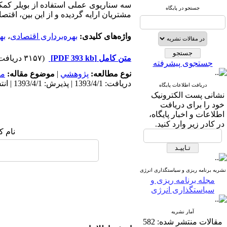
سه سناریوی عملی استفاده از بویلر کمکی
جستجو در پایگاه
مشتریان ارایه گردیده و از این بین، اقتص
واژه‌های کلیدی:
بهره‌برداری اقتصادی
،
به
متن کامل
[PDF 393 kb]
(۳۱۵۷ دریافت)
جستجوی پیشرفته
نوع مطالعه:
پژوهشي
|
موضوع مقاله:
مد
دریافت: 1393/4/1 | پذیرش: 1393/4/1 | انتشار: 1393/4/1
دریافت اطلاعات پایگاه
نشانی پست الکترونیک
خود را برای دریافت
اطلاعات و اخبار پایگاه،
در کادر زیر وارد کنید.
نام ک
نشریه برنامه ریزی و سیاستگذاری انرژی
مجله برنامه ریزی و
سیاستگذاری انرژی
آمار نشریه
مقالات منتشر شده:
582