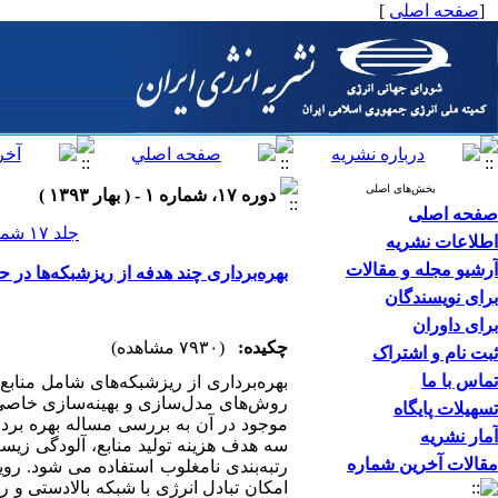
[
صفحه اصلی
]
بخش‌های اصلی
دوره ۱۷، شماره ۱ - ( بهار ۱۳۹۳ )
صفحه اصلی
جلد ۱۷ شماره ۱ صفحات ۰-۰
اطلاعات نشریه
آرشیو مجله و مقالات
بهره‌برداری چند هدفه از ریزشبکه‌ها د
برای نویسندگان
برای داوران
چکیده:
(۷۹۳۰ مشاهده)
ثبت نام و اشتراک
تماس با ما
بهره‌برداری از ریزشبکه‌ها‌ی شامل منابع
روش‌های مدل‌سازی و بهینه‌سازی خاصی د
تسهیلات پایگاه
موجود در آن به بررسی مساله بهره بردار
آمار نشریه
سه هدف هزینه‌ تولید منابع، آلودگی زیس
مقالات آخرین شماره
رتبه‌بندی نامغلوب استفاده می شود. رو
امکان تبادل انرژی با شبکه بالادستی و 