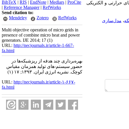
BibTeX
|
RIS
|
EndNote
|
Medlars
|
ProCite
ای حرارتی و الکتریکی
|
Reference Manager
|
RefWorks
Send citation to:
Mendeley
Zotero
RefWorks
که
،
مدل‌سازی
Multi objective operation of micro grids in
presence of combine micro heat and power
generators. IJE 2014; 17 (1)
URL:
http://necjournals.ir/article-1-667-
fa.html
بهره‌برداری چند هدفه از ریزشبکه‌ها در
حضور سیستم-های تولید همزمان مقیاس
کوچک. نشریه انرژی ایران. ۱۳۹۳; ۱۷ (۱)
URL:
http://necjournals.ir/article-۱-۶۶۷-
fa.html