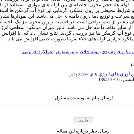
 لوله ها، حجم مخزن، فاصله ی بین لوله های موازی، استفاده از با
 هاو شرایط محیطی بر روی عملکرد گرمایی این نوع آب گرمکن ها استفاد
 سرعت و توزیع دما درون دامنه ی حل می باشد. این نمودارها نشان 
آن بیشتر از سایر نواحی است. در قسمت زیرین مخزن نیز یک ناحیه سا
ز سایر نقاط دامنه حل می باشد. تاثیر میزان میانگین سطحی انر
نوع آب گرمکن ها نیز بررسی گردید. نتایج نشان داد که، با افزایش
کرد حرارتی لوله های خلاء تقریبا بصورت خطی افزایش می یابد.
رمکن خورشیدی
،
لوله خلاء
،
ترموسیفون
،
عملکرد حرارتی.
 آوري هاي انرژي هاي تجديد پذير
ارسال پیام به نویسنده مسئول
ارسال نظر درباره این مقاله