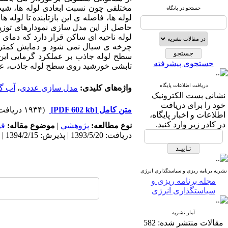
مختلفی چون نسبت ابعادی لوله ها، شیب
جستجو در پایگاه
لوله ها، فاصله ی این بازتابنده تا لوله
حاصل از این مدل سازی نمودارهای توزیع
لوله ناحیه ای ساکن قرار دارد که دمای 
چرخه ی سیال نمی شود و دمایش کمتر ا
سطح لوله جاذب بر عملکرد گرمایی این 
جستجوی پیشرفته
تابشی خورشید روی سطح لوله جاذب، عمل
دریافت اطلاعات پایگاه
واژه‌های کلیدی:
مدل سازی عددی
،
آب گ
نشانی پست الکترونیک
خود را برای دریافت
متن کامل
[PDF 602 kb]
(۱۹۳۴ دریافت)
اطلاعات و اخبار پایگاه،
در کادر زیر وارد کنید.
نوع مطالعه:
پژوهشي
|
موضوع مقاله:
فن
دریافت: 1393/5/20 | پذیرش: 1394/2/15 | انتشار: 1394/10/16
نشریه برنامه ریزی و سیاستگذاری انرژی
مجله برنامه ریزی و
سیاستگذاری انرژی
آمار نشریه
مقالات منتشر شده:
582