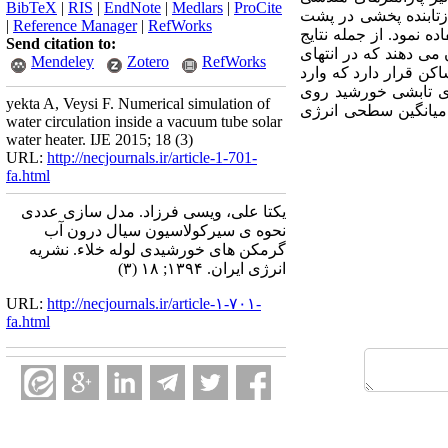
BibTeX
|
RIS
|
EndNote
|
Medlars
|
ProCite
زتابنده پخشی در پشت
|
Reference Manager
|
RefWorks
ه نمود. از جمله نتایج
Send citation to:
می دهند که در انتهای
Mendeley
Zotero
RefWorks
کن قرار دارد که وارد
ژی تابشی خورشید روی
yekta A, Veysi F. Numerical simulation of
 میانگین سطحی انرژی
water circulation inside a vacuum tube solar
water heater. IJE 2015; 18 (3)
URL:
http://necjournals.ir/article-1-701-
fa.html
یکتا علی، ویسی فرزاد. مدل سازی عددی
نحوه ی سیرکولاسیون سیال درون آب
گرمکن های خورشیدی لوله خلاء. نشریه
انرژی ایران. ۱۳۹۴; ۱۸ (۳)
URL:
http://necjournals.ir/article-۱-۷۰۱-
fa.html