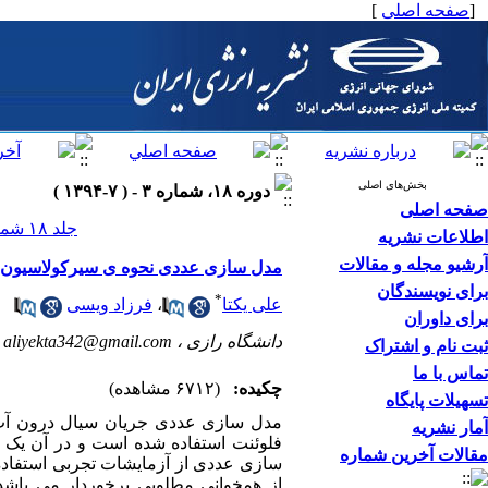
[
صفحه اصلی
]
بخش‌های اصلی
دوره ۱۸، شماره ۳ - ( ۷-۱۳۹۴ )
صفحه اصلی
جلد ۱۸ شماره ۳ صفحات ۰-۰
اطلاعات نشریه
آرشیو مجله و مقالات
مدل سازی عددی نحوه ی سیرکولاسیون 
برای نویسندگان
*
علی یکتا
،
فرزاد ویسی
برای داوران
دانشگاه رازی ،
aliyekta342@gmail.com
ثبت نام و اشتراک
تماس با ما
چکیده:
(۶۷۱۲ مشاهده)
تسهیلات پایگاه
مدل سازی عددی جریان سیال درون آب گ
آمار نشریه
فلوئنت استفاده شده است و در آن یک ل
مقالات آخرین شماره
سازی عددی از آزمایشات تجربی استفاده
از همخوانی مطلوبی برخوردار می باشد