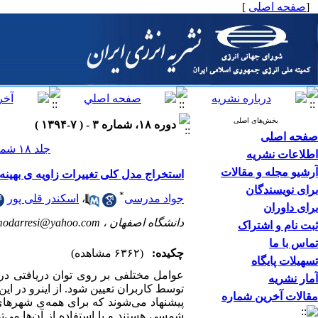
[
صفحه اصلی
]
بخش‌های اصلی
دوره ۱۸، شماره ۳ - ( ۷-۱۳۹۴ )
صفحه اصلی
جلد ۱۸ شماره ۳ صفحات ۰-۰
اطلاعات نشریه
آرشیو مجله و مقالات
استخراج مدل کلی تغییرات زاویه ی بهینه 
برای نویسندگان
*
جواد مدرسی
،
اسکندر قلی پور
برای داوران
دانشگاه اصفهان ،
modarresi@yahoo.com
ثبت نام و اشتراک
تماس با ما
چکیده:
(۶۳۶۲ مشاهده)
تسهیلات پایگاه
عوامل مختلفی بر روی توان دریافتی دریاف
آمار نشریه
توسط کاربران تعیین شود. از اینرو در ای
مقالات آخرین شماره
پیشنهاد می‌شوند که برای همه‌ی شهرهای
شمسی هستند و با استفاده از آن‌ها می‌تو