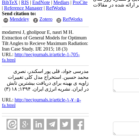
BibTeX
|
RIS
|
EndNote
|
Medlars
|
ProCite
 ارائه شده در مقالات
|
Reference Manager
|
RefWorks
Send citation to:
Mendeley
Zotero
RefWorks
modarresi J, gholipour E, nasri M H.
Extraction of General Models for Optimum
Tilt Angles to Recieve Maximum Radiation:
Iran Case Study. IJE 2015; 18 (3)
URL:
http://necjournals.ir/article-1-705-
fa.html
مدرسی جواد، قلی پور اسکندر، نصری
محمد حسین. استخراج مدل کلی تغییرات
زاویه ی بهینه برای دریافت بیشترین تابش
در ایران. نشریه انرژی ایران. ۱۳۹۴; ۱۸ (۳)
URL:
http://necjournals.ir/article-۱-۷۰۵-
fa.html