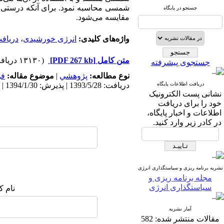
شمسی محاسبه نمود. برای آنکه درستی رو
جستجو در پایگاه
مقایسه می‌شود.
واژه‌های کلیدی:
انرژی خورشیدی
،
دریاف
متن کامل
[PDF 267 kb]
(۱۳۱۳۰ دریافت)
جستجوی پیشرفته
نوع مطالعه:
پژوهشي
|
موضوع مقاله:
فن
دریافت اطلاعات پایگاه
دریافت: 1393/5/28 | پذیرش: 1394/1/30 | انتشار: 1394/10/16
نشانی پست الکترونیک
خود را برای دریافت
اطلاعات و اخبار پایگاه،
در کادر زیر وارد کنید.
نشریه برنامه ریزی و سیاستگذاری انرژی
مجله برنامه ریزی و
سیاستگذاری انرژی
نام ک
آمار نشریه
مقالات منتشر شده:
582