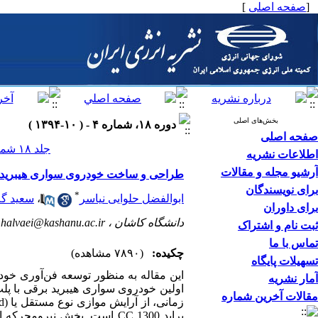
[
صفحه اصلی
]
بخش‌های اصلی
دوره ۱۸، شماره ۴ - ( ۱۰-۱۳۹۴ )
صفحه اصلی
جلد ۱۸ شماره ۴ صفحات ۰-۰
اطلاعات نشریه
آرشیو مجله و مقالات
طراحی و ساخت خودروی سواری هیبرید بر
برای نویسندگان
*
ابوالفضل حلوایی نیاسر
،
سعید گل
برای داوران
دانشگاه کاشان ،
halvaei@kashanu.ac.ir
ثبت نام و اشتراک
تماس با ما
چکیده:
(۷۸۹۰ مشاهده)
تسهیلات پایگاه
این مقاله به منظور توسعه فن‌آوری خو
آمار نشریه
مقالات آخرین شماره
پراید CC 1300 است. بخش نیر