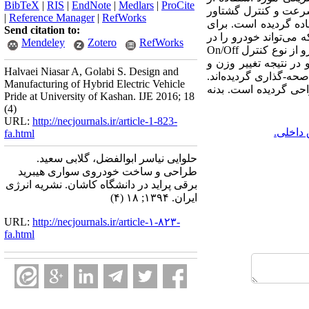
BibTeX
|
RIS
|
EndNote
|
Medlars
|
ProCite
 کنترل سرعت و کنترل گشتاور
|
Reference Manager
|
RefWorks
یکی از باتری‌های نوع لیتیم-یون‌پلیمر با مجموع ولتاژ 192 ولت استفاده گردیده است. برای
Send citation to:
حی و ساخته شده است که می‌تواند خودرو را در
Mendeley
Zotero
RefWorks
حالات فقط برقی، فقط احتراقی، عملکرد هیبریدی و حالت ترمزی بازیاب قرار دهد. راهبرد کنترلی در این خودرو از نوع کنترل On/Off
در نتیجه تغییر وزن و
Halvaei Niasar A, Golabi S. Design and
جرم خودرو، و جهت افزایش پایداری، شاسی تقویت گردیده که نتایج با نرم افزار اجزا محدود ANSYS صحه-گذاری گردیده‌اند.
Manufacturing of Hybrid Electric Vehicle
حی گردیده است. بدنه
Pride at University of Kashan. IJE 2016; 18
(4)
URL:
http://necjournals.ir/article-1-823-
 داخلی.
fa.html
حلوایی نیاسر ابوالفضل، گلابی سعید.
طراحی و ساخت خودروی سواری هیبرید
برقی پراید در دانشگاه کاشان. نشریه انرژی
ایران. ۱۳۹۴; ۱۸ (۴)
URL:
http://necjournals.ir/article-۱-۸۲۳-
fa.html