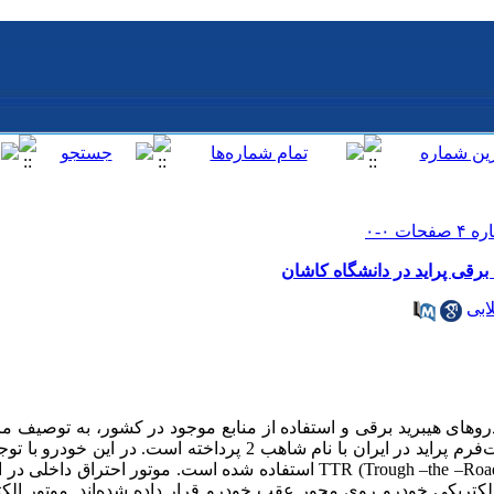
قی پراید در دانشگاه کاشان
ابی
دروهای هیبرید برقی و استفاده از منابع موجود در کشور، به توصیف
اولین خودروی سواری هیبرید برقی با پلت‌فرم پراید در ایران با نام شاهب 2 پردا
زمانی، از آرایش موازی نوع مستقل یا TTR (Trough –the –Road) استفاده شده است. موت
ومحرکه الکتریکی خودرو روی محور عقب خودرو قرار داده شده‌اند. موتور ال