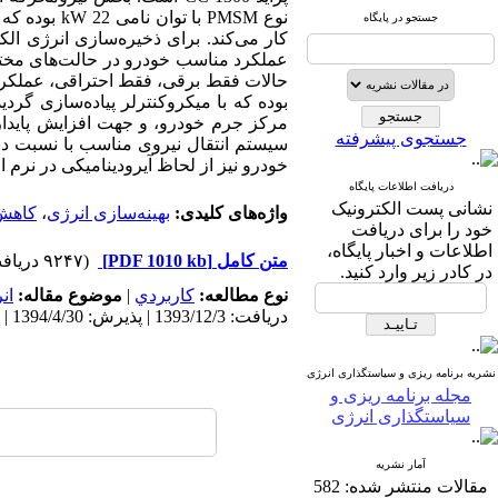
نوع PMSM ب
جستجو در پایگاه
بوده که با میکروکنترلر پیاده‌سازی گرد
جستجوی پیشرفته
سیستم انتقال نیروی مناسب با نسبت دن
خودرو نیز از لحاظ آیرودینامیکی در نرم افزارهای Gambitو Fluent تحل
دریافت اطلاعات پایگاه
نشانی پست الکترونیک
واژه‌های کلیدی:
بهینه‌سازی انرژی
،
کاهش
خود را برای دریافت
اطلاعات و اخبار پایگاه،
متن کامل
[PDF 1010 kb]
(۹۲۴۷ دریافت)
در کادر زیر وارد کنید.
نوع مطالعه:
كاربردي
|
موضوع مقاله:
ان
دریافت: 1393/12/3 | پذیرش: 1394/4/30 | انتشار: 1394/12/19
نشریه برنامه ریزی و سیاستگذاری انرژی
مجله برنامه ریزی و
سیاستگذاری انرژی
آمار نشریه
مقالات منتشر شده:
582