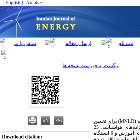
[ English ]
]
Archive
[
برگشت به فهرست نسخه ها
هدف مطالعه حاضر توسعه یک مدل شبکه عصبی مصنوعی (ANN) بر اساس روش رگرسیون غیرخطی چندگانه (MNLR) برای تخمین
میانگین ماهانه مجموع روزانه تابش کلی خورشید در هر محل از استان کرمانشاه است. برای این منظور، داده‌های هواشناسی 23
ایستگاه در استان کرمانشاه در طول سالهای 1392- 1387 جمع‌آوری شد که از این بین، داده‌های 17 ایستگاه برای آموزش و 6 ایستگاه
Download citation:
اع، ماه، حداقل درجه