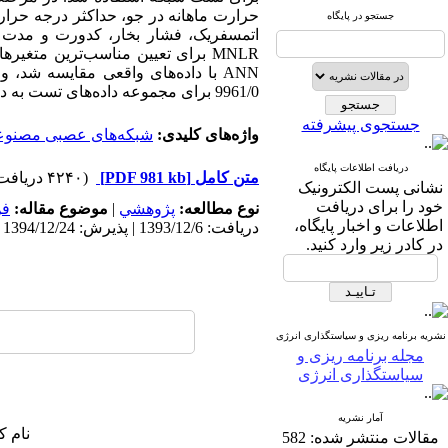
حرارت ماهانه در جو، حداکثر درجه حر
جستجو در پایگاه
اتمسفریک، فشار بخار، کدورت و مدت ز
MNLR برای تعیین مناسب‌ترین متغ
9961/0 برای مجموعه داده‌های تست به دست آمد که نشان دهنده معتبر بودن مدل است.
جستجوی پیشرفته
واژه‌های کلیدی:
شبکه‌های عصبی مصنو
دریافت اطلاعات پایگاه
متن کامل
[PDF 981 kb]
(۴۲۴۰ دریافت)
نشانی پست الکترونیک
خود را برای دریافت
نوع مطالعه:
پژوهشي
|
موضوع مقاله:
فن
اطلاعات و اخبار پایگاه،
دریافت: 1393/12/6 | پذیرش: 1394/12/24 | انتشار: 1395/4/30
در کادر زیر وارد کنید.
نشریه برنامه ریزی و سیاستگذاری انرژی
مجله برنامه ریزی و
سیاستگذاری انرژی
آمار نشریه
نام ک
مقالات منتشر شده:
582