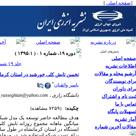
[
صفحه اصلی
]
بخش‌های اصلی
دوره ۱۹، شماره ۱ - ( ۱-۱۳۹۵ )
صفحه اصلی
جلد ۱۹ شماره ۱ صفحات ۰-۰
اطلاعات نشریه
آرشیو مجله و مقالات
تخمین تابش کلی خورشید در استان کرما
برای نویسندگان
*
یاسر واثقیان
برای داوران
دانشگاه رازی ،
_vasseghian@yahoo.com
ثبت نام و اشتراک
تماس با ما
چکیده:
(۷۲۵۹ مشاهده)
تسهیلات پایگاه
آمار نشریه
مقالات آخرین شماره
برای تست شبکه استفاده شد. در مرحله 