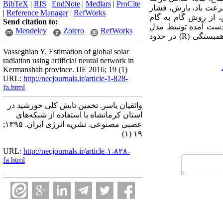
BibTeX
|
RIS
|
EndNote
|
Medlars
|
ProCite
رعت باد، بارش، فشار
|
Reference Manager
|
RefWorks
 از روش گام به گام
Send citation to:
به دست آمده توسط مدل
Mendeley
Zotero
RefWorks
ANN با داده‌های واقعی مقایسه شد، و میانگین درصد خطا مطلق (MAPE) در حدود 98/3 درصد و ضریب همبستگی (R) در حدود
Vasseghian Y. Estimation of global solar
radiation using artificial neural network in
Kermanshah province. IJE 2016; 19 (1)
URL:
http://necjournals.ir/article-1-828-
fa.html
واثقیان یاسر. تخمین تابش کلی خورشید در
استان کرمانشاه با استفاده از شبکه‌های
عصبی مصنوعی. نشریه انرژی ایران. ۱۳۹۵;
۱۹ (۱)
URL:
http://necjournals.ir/article-۱-۸۲۸-
fa.html