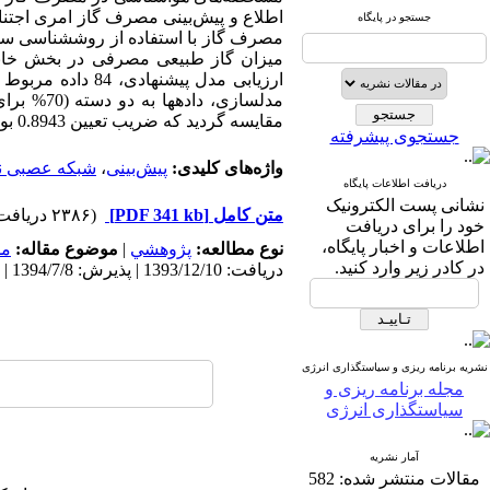
اطلاع و پیش‌بینی مصرف گاز امری اجتناب‏
جستجو در پایگاه
میزان گاز طبیعی مصرفی در بخش خانگی
مقایسه گردید که ضریب تعیین 0.8943 بوده و تطابق بسیار خوبی با نتایج تجربی نشان داده است.
جستجوی پیشرفته
واژه‌های کلیدی:
پیش‌بینی
،
شبکه عصبی نوع H
دریافت اطلاعات پایگاه
نشانی پست الکترونیک
متن کامل
[PDF 341 kb]
(۲۳۸۶ دریافت)
خود را برای دریافت
اطلاعات و اخبار پایگاه،
نوع مطالعه:
پژوهشي
|
موضوع مقاله:
مد
در کادر زیر وارد کنید.
دریافت: 1393/12/10 | پذیرش: 1394/7/8 | انتشار: 1396/4/26
نشریه برنامه ریزی و سیاستگذاری انرژی
مجله برنامه ریزی و
سیاستگذاری انرژی
آمار نشریه
مقالات منتشر شده:
582