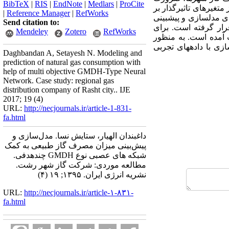
BibTeX
|
RIS
|
EndNote
|
Medlars
|
ProCite
متغیرهای تاثیرگذار بر
|
Reference Manager
|
RefWorks
تفاده از روش‏شناسی سطح‏ پاسخ شناسایی گردیده است. در ادامه شبکه‏عصبی نوع GMDH برای مدل‏سازی و پیش‏بینی
Send citation to:
رار گرفته است. برای
Mendeley
Zotero
RefWorks
وردی بدست آمده است. به منظور
 حاصل از مدل‏سازی با داده‏های تجربی
Daghbandan A, Setayesh N. Modeling and
prediction of natural gas consumption with
help of multi objective GMDH-Type Neural
Network. Case study: regional gas
distribution company of Rasht city.. IJE
2017; 19 (4)
URL:
http://necjournals.ir/article-1-831-
fa.html
داغبندان الهیار، ستایش نسا. مدل‌سازی و
پیش‌بینی میزان مصرف گاز طبیعی به کمک
شبکه‌ های عصبی نوع GMDH چند‌هدفی.
مطالعه موردی: شرکت گاز شهر رشت.
نشریه انرژی ایران. ۱۳۹۵; ۱۹ (۴)
URL:
http://necjournals.ir/article-۱-۸۳۱-
fa.html