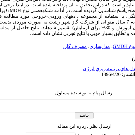
ناپذیر است که دراین تحقیق به آن پرداخته شده است. در ابتدا برخی از 
مصرف گاز با اس
، با استفاده از مجموعه داده‏های ورودی-خروجی مورد مطالعه ق
ارزیابی مدل پیشنهادی، 84 داده مربوط به 7 سال متوالی از شرکت گاز شهر رشت به صورت م
مدل‏سازی، داده‏ها به دو دسته (70% برای آموزش و 30% برای آزمایش) تقسیم شده‏اند. نتایج
GMD
،
مدل‌سازی
،
مصرف گاز.
ل هاي برنامه ريزي انرژی
ارسال پیام به نویسنده مسئول
ارسال نظر درباره این مقاله