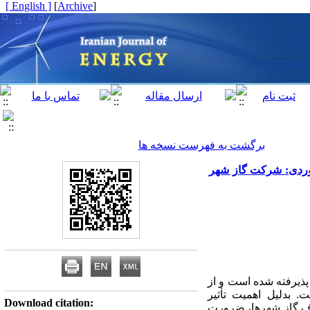
[ English ]
]
Archive
[
برگشت به فهرست نسخه ها
های عصبی نوع GMDH چند‌هدفی. مطالعه موردی: شرکت گاز شهر
ذیرفته شده‏ است و از
 بدلیل اهمیت تأثیر
Download citation:
رف گاز شهرها، ضرورت