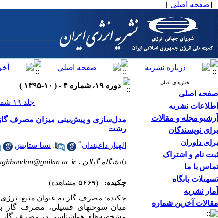
[
صفحه اصلی
]
بخش‌های اصلی
دوره ۱۹، شماره ۴ - ( ۱۰-۱۳۹۵ )
صفحه اصلی
جلد ۱۹ شماره ۴ صفحات ۰-۰
اطلاعات نشریه
آرشیو مجله و مقالات
رشت
برای نویسندگان
برای داوران
*
الهیار داغبندان
،
نسا ستایش
ثبت نام و اشتراک
دانشگاه گیلان ،
aghbandan@guilan.ac.ir
تماس با ما
تسهیلات پایگاه
چکیده:
(۵۶۶۹ مشاهده)
آمار نشریه
چکیده: مصرف گاز به عنوان منبع انرژی پ
مقالات آخرین شماره
میان سوخت‏های فسیلی، مصرف گاز برای
مشخصه‌های هواشناسی در مصرف گاز شهر