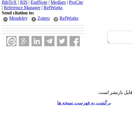
BibTeX
|
RIS
|
EndNote
|
Medlars
|
ProCite
|
Reference Manager
|
RefWorks
Send citation to:
Mendeley
Zotero
RefWorks
ابل بازنشر است.
برگشت به فهرست نسخه ها