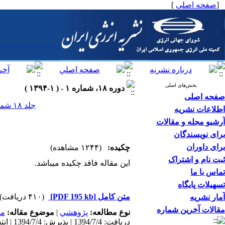
[
صفحه اصلی
]
بخش‌های اصلی
دوره ۱۸، شماره ۱ - ( ۱-۱۳۹۴ )
صفحه اصلی
جلد ۱۸ شماره ۱ صفحات ۰-۰
اطلاعات نشریه
آرشیو مجله و مقالات
برای نویسندگان
برای داوران
چکیده:
(۱۲۴۴ مشاهده)
ثبت نام و اشتراک
این مقاله فاقد چکیده می​باشد.
تماس با ما
تسهیلات پایگاه
متن کامل
[PDF 195 kb]
(۴۱۰ دریافت)
آمار نشریه
مقالات آخرین شماره
نوع مطالعه:
پژوهشي
|
موضوع مقاله:
مد
دریافت: 1394/7/4 | پذیرش: 1394/7/4 | انتشار: 1394/7/4