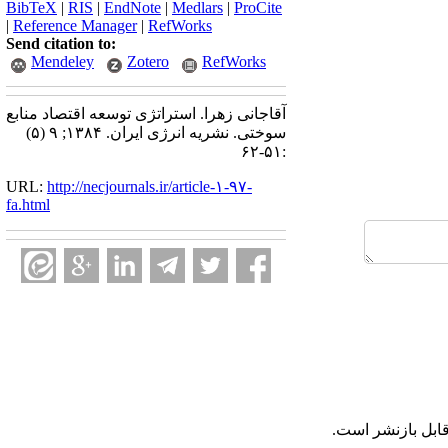
BibTeX
|
RIS
|
EndNote
|
Medlars
|
ProCite
|
Reference Manager
|
RefWorks
Send citation to:
Mendeley
Zotero
RefWorks
آقاجانی زهرا. استراتژی توسعه اقتصاد منابع
سوختی. نشریه انرژی ایران. ۱۳۸۴; ۹ (۵)
:۵۱-۶۲
URL:
http://necjournals.ir/article-۱-۹۷-
fa.html
ابل بازنشر است.