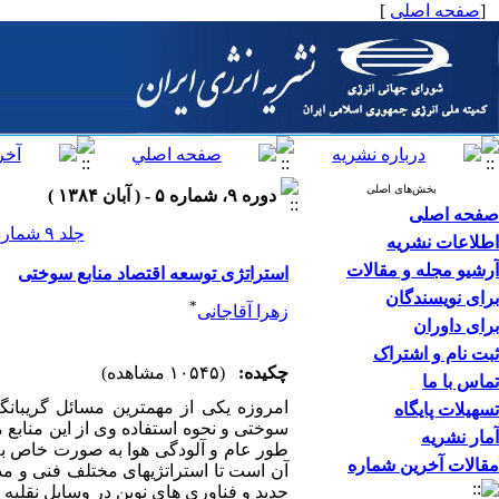
[
صفحه اصلی
]
بخش‌های اصلی
دوره ۹، شماره ۵ - ( آبان ۱۳۸۴ )
صفحه اصلی
جلد ۹ شماره ۵ صفحات ۶۲-۵۱
اطلاعات نشریه
آرشیو مجله و مقالات
استراتژی توسعه اقتصاد منابع سوختی
برای نویسندگان
*
زهرا آقاجانی
برای داوران
ثبت نام و اشتراک
چکیده:
(۱۰۵۴۵ مشاهده)
تماس با ما
امروزه یکی از مهمترین مسائل گریبانگ
تسهیلات پایگاه
سوختی و نحوه استفاده وی از این منابع
آمار نشریه
طور عام و آلودگی هوا به صورت خاص به 
مقالات آخرین شماره
آن است تا استراتژیهای مختلف فنی و مدی
جدید و فناوری های نوین در وسایل نقلیه و