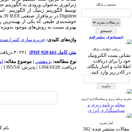
ژنراتوری به‌عنوان ورودی به الگوریتم
جستجو در پایگاه
توسط الگوریتم ژنتیک از الگوریتم
استف
Digsilent
در نرم‌افزار صنعتی
IEEE
39 شینه
خوشه‌بندی طیفی که یکی از بهینه‌ترین 
بهتری نسبت به روش‌های موجود به‌ویژه د
جستجوی پیشرفته
واژه‌های کلیدی:
جزیره سازی کنترل‌شده
دریافت اطلاعات پایگاه
متن کامل
[PDF 920 kb]
(۳۰۲۲ دریافت)
نشانی پست الکترونیک
خود را برای دریافت
نوع مطالعه:
پژوهشي
|
موضوع مقاله:
ام
اطلاعات و اخبار پایگاه،
دریافت: 1394/10/28 | پذیرش: 1395/5/6 | انتشار: 1396/4/26
در کادر زیر وارد کنید.
نشریه برنامه ریزی و سیاستگذاری انرژی
مجله برنامه ریزی و
سیاستگذاری انرژی
آمار نشریه
نام ک
مقالات منتشر شده:
582