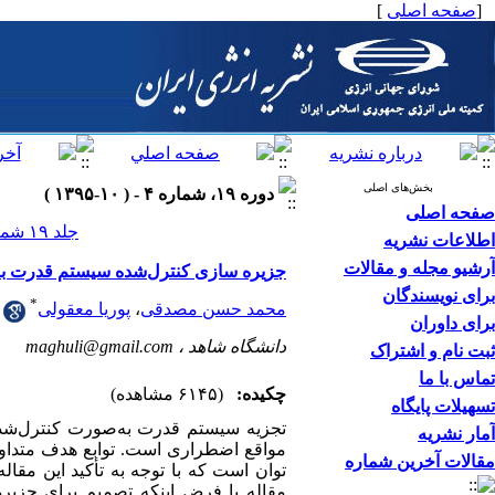
[
صفحه اصلی
]
بخش‌های اصلی
دوره ۱۹، شماره ۴ - ( ۱۰-۱۳۹۵ )
صفحه اصلی
جلد ۱۹ شماره ۴ صفحات ۰-۰
اطلاعات نشریه
آرشیو مجله و مقالات
جزیره سازی کنترل‌شده سیستم قدرت با ق
برای نویسندگان
*
محمد حسن مصدقی
،
پوریا معقولی
برای داوران
دانشگاه شاهد ،
maghuli@gmail.com
ثبت نام و اشتراک
تماس با ما
چکیده:
(۶۱۴۵ مشاهده)
تسهیلات پایگاه
تجزیه سیستم قدرت به
صورت کنترل
شده
آمار نشریه
مواقع اضطراری است. توابع هدف متداول
مقالات آخرین شماره
توان است که با توجه به تأکید این مقال
مقاله با فرض اینکه تصمیم برای جزیره