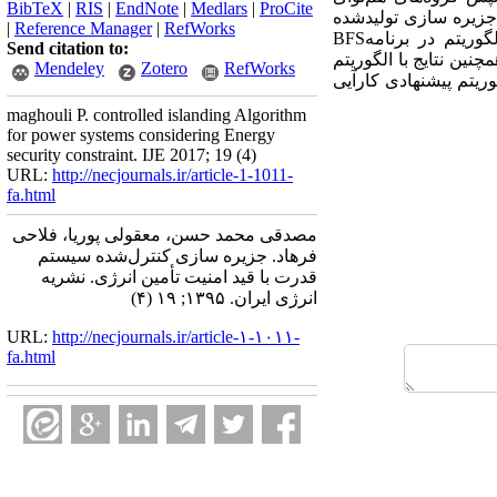
BibTeX
|
RIS
|
EndNote
|
Medlars
|
ProCite
جزیره سازی تولیدشده
|
Reference Manager
|
RefWorks
وریتم در برنامه
BFS
Send citation to:
ن نتایج با الگوریتم
Mendeley
Zotero
RefWorks
ریتم پیشنهادی کارآیی
maghouli P. controlled islanding Algorithm
for power systems considering Energy
security constraint. IJE 2017; 19 (4)
URL:
http://necjournals.ir/article-1-1011-
fa.html
مصدقی محمد حسن، معقولی پوریا، فلاحی
فرهاد. جزیره سازی کنترل‌شده سیستم
قدرت با قید امنیت تأمین انرژی. نشریه
انرژی ایران. ۱۳۹۵; ۱۹ (۴)
URL:
http://necjournals.ir/article-۱-۱۰۱۱-
fa.html