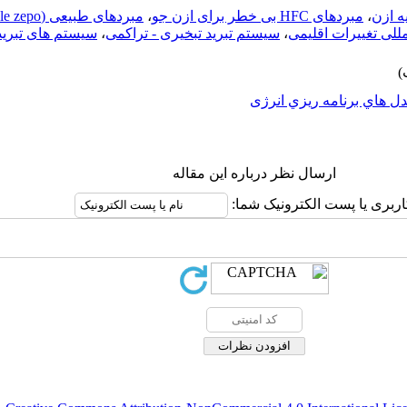
،
مبردهای HFC بی خطر برای ازن جو
،
،
سیستم تبرید تبخیری - تراکمی
،
سیستم های تبرید
ل هاي برنامه ريزي انرژی
ارسال نظر درباره این مقاله
اربری یا پست الکترونیک شما: