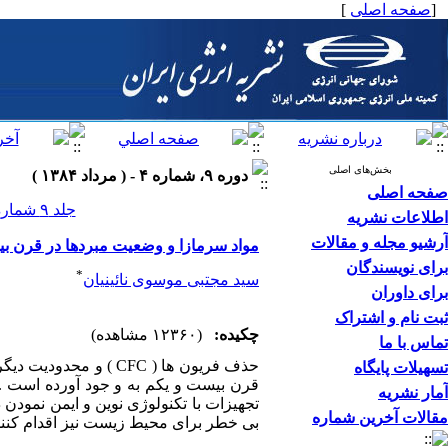
[
صفحه اصلی
]
بخش‌های اصلی
دوره ۹، شماره ۴ - ( مرداد ۱۳۸۴ )
صفحه اصلی
جلد ۹ شماره ۴ صفحات ۵۴-۴۴
اطلاعات نشریه
آرشیو مجله و مقالات
مواد سرمازا و وضعیت مبردها در قرن ب
برای نویسندگان
*
سید مجتبی موسوی نائینیان
برای داوران
ثبت نام و اشتراک
چکیده:
(۱۲۳۶۰ مشاهده)
تماس با ما
تسهیلات پایگاه
قرن بیست و یکم به و جود آورده است .
آمار نشریه
تجهیزات با تکنولوژی نوین و ایمن نمودن
مقالات آخرین شماره
بی خطر برای محیط زیست نیز اقدام کنند