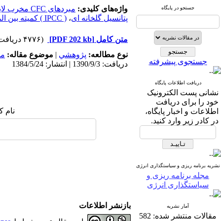
واژه‌های کلیدی:
مبردهای CFC مخرب لایه ازن
جستجو در پایگاه
پتانسیل گلخانه ای
،
( IPCC ) کمیته بین المللی تغییرات اقلیمی
متن کامل
[PDF 202 kb]
(۴۷۷۶ دریافت)
نوع مطالعه:
پژوهشي
|
موضوع مقاله:
مد
جستجوی پیشرفته
دریافت: 1390/9/3 | انتشار: 1384/5/24
دریافت اطلاعات پایگاه
نشانی پست الکترونیک
خود را برای دریافت
نام ک
اطلاعات و اخبار پایگاه،
در کادر زیر وارد کنید.
نشریه برنامه ریزی و سیاستگذاری انرژی
مجله برنامه ریزی و
سیاستگذاری انرژی
بازنشر اطلاعات
آمار نشریه
مقالات منتشر شده:
582