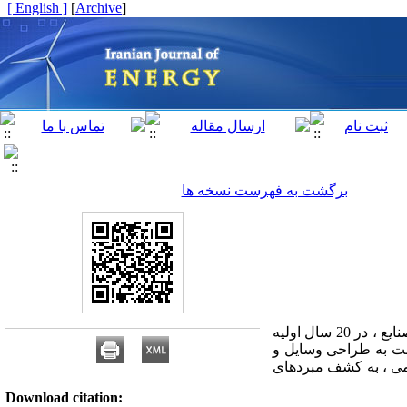
[ English ]
]
Archive
[
برگشت به فهرست نسخه ها
حذف فریون ها ( CFC ) و محدودیت دیگر مبردهای مخرب محیط زیست ، تکلیف خاصی برای متخصصان این صنایع ، در 20 سال اولیه
بت به طراحی وسایل و
یمی ، به کشف مبردهای
Download citation: