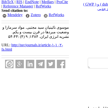
BibTeX
|
RIS
|
EndNote
|
Medlars
|
ProCite
مبردهای طبیعی (duble zepo ) و ( GWP )
|
Reference Manager
|
RefWorks
 جذبی
Send citation to:
Mendeley
Zotero
RefWorks
موسوی نائینیان سید مجتبی. مواد سرمازا و
وضعیت مبردها در قرن بیست و یکم.
نشریه انرژی ایران. ۱۳۸۴; ۹ (۴) :۴۴-۵۴
URL:
http://necjournals.ir/article-۱-۱۰۲-
fa.html