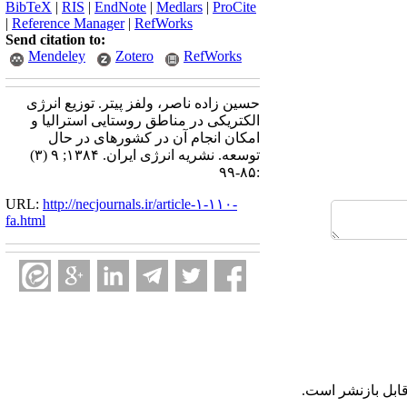
BibTeX
|
RIS
|
EndNote
|
Medlars
|
ProCite
|
Reference Manager
|
RefWorks
Send citation to:
Mendeley
Zotero
RefWorks
حسین زاده ناصر، ولفز پیتر. توزیع انرژی
الکتریکی در مناطق روستایی استرالیا و
امکان انجام آن در کشورهای در حال
توسعه. نشریه انرژی ایران. ۱۳۸۴; ۹ (۳)
:۸۵-۹۹
URL:
http://necjournals.ir/article-۱-۱۱۰-
fa.html
ابل بازنشر است.