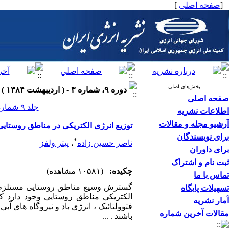
[
صفحه اصلی
]
بخش‌های اصلی
دوره ۹، شماره ۳ - ( اردیبهشت ۱۳۸۴ )
صفحه اصلی
جلد ۹ شماره ۳ صفحات ۹۹-۸۵
اطلاعات نشریه
آرشیو مجله و مقالات
توزیع انرژی الکتریکی در مناطق روستایی
برای نویسندگان
*
ناصر حسین زاده
،
پیتر ولفز
برای داوران
ثبت نام و اشتراک
چکیده:
(۱۰۵۸۱ مشاهده)
تماس با ما
گسترش وسیع مناطق روستایی مستلزم تق
تسهیلات پایگاه
الکتریکی مناطق روستایی وجود دارد که
آمار نشریه
فتوولتائیک ، انرژی باد و نیروگاه های آبی
مقالات آخرین شماره
باشند . ...